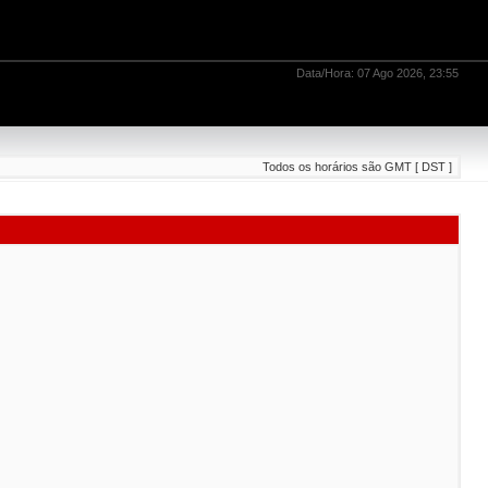
Data/Hora: 07 Ago 2026, 23:55
Todos os horários são GMT [ DST ]