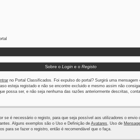
rtal
Sobre o
Login
e o
Registo
ntrar
no Portal Classificados. Foi expulso do portal? Surgirá uma mensagem 
Caso esteja registado e não se encontre excluido e mesmo assim não consiga
e possa ser, e não seja nenhuma das razões anteriormente descritas, contac
dor se é necessário o registo, para que seja possível aos utilizadores o env
itantes. Alguns exemplos são o Uso e Definição de
Avatares
, Uso de
Mensagen
s para se fazer o registro, então é recomendável que o faça.