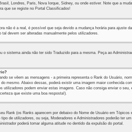
Brasil, Londres, Paris, Nova Iorque, Sidney, ou onde estiver. Note que a mud
ra que se registe no Portal Classificados!
ra não é a real, é possível que seja devido a mudança horária para ajuste da 
tal devem ser alteradas manualmente pelos utilizadores.
 ou o sistema ainda não ter sido Traduzido para a mesma. Peça ao Administra
rio?
uando se vêem as mensagens - a primeira representa o Rank do Usuário, norm
to do mesmo. Abaixo dessas, poderá existir uma imagem maior conhecida c
 os utilizadores podem enviar estas imagens. Caso não consiga enviar o seu,
 certeza que existe uma boa resposta!).
 seu Rank (os Ranks aparecem por debaixo do Nome de Usuário em Tópicos e 
tipo de utilizadores, ou seja, Moderadores e Administradores poderão ter u
istrador poderá tomar alguma atitude no dentido da expulsão do portal.