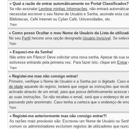
» Qual a razão de entrar automáticamente no Portal Classificados?
Se não assinalar
Lembrar minhas Informações
, não entrará automática
necessitar escrever o seu Nome de Usuário e Senha, assinale esta cai
Bibliotecas, Cefé Internet ou Cyber Café, Universidades, etc.
Topo
» Como posso Ocultar o meu Nome de Usuário da Lista de utilizad
No seu
Perfil
hexiste uma opção designada
Usuário Invisível
. Se selec
Topo
» Esqueci-me da Senha!
Não entre em Pânico! Deve solicitar uma nova senha. Apesar da sua se
estivesse entrando pela primeira vez. Para fazer isto, clique em
Entrar
Topo
» Registei-me mas não consigo entrar!
Primeiro, verifique o Nome de Usuário e a Senha por si digitado. Caso 
de idade
aquando do registo, teráerá que seguir as instruções que receb
activado através de um email, para que possa definitivamente acessar o
as suas instruções. Se não recebeu o email, será que o endereço de ema
passando pelo anonimato. Caso tenha a certeza que o endereço de email 
Topo
» Registei-me anteriormente mas não consigo entrar?!
As razões mais prováveis são: Escreveu um Nome de Usuário ou Senha in
comum os administradores excluírem registos de utilizadores que nun