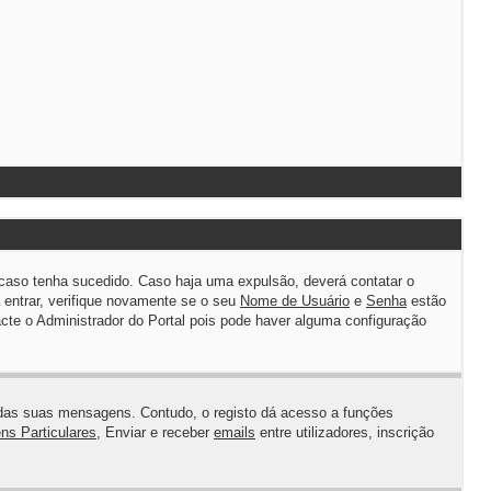
caso tenha sucedido. Caso haja uma expulsão, deverá contatar o
 entrar, verifique novamente se o seu
Nome de Usuário
e
Senha
estão
te o Administrador do Portal pois pode haver alguma configuração
io das suas mensagens. Contudo, o registo dá acesso a funções
s Particulares
, Enviar e receber
emails
entre utilizadores, inscrição