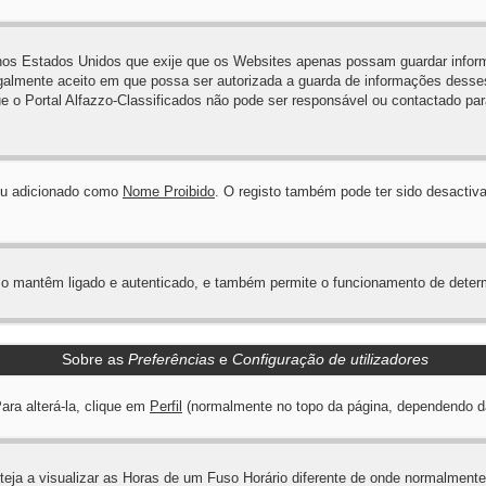
8 nos Estados Unidos que exije que os Websites apenas possam guardar inf
galmente aceito em que possa ser autorizada a guarda de informações desses
e o Portal Alfazzo-Classificados não pode ser responsável ou contactado para
u adicionado como
Nome Proibido
. O registo também pode ter sido desactiva
 o mantêm ligado e autenticado, e também permite o funcionamento de deter
Sobre as
Preferências
e
Configuração de utilizadores
ara alterá-la, clique em
Perfil
(normalmente no topo da página, dependendo da t
eja a visualizar as Horas de um Fuso Horário diferente de onde normalmente