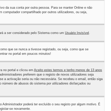
sivo da sua conta por outra pessoa. Para se manter Online e não
 computador compartilhado por outros utilizadores, ou seja,
sará a ser considerado pelo Sistema como um
Usuário Invisível
.
 como que se nunca a tivesse registado, ou seja, como que se
 entrar no portal em poucos minutos!
va no portal e clicou em
Aceito estes termos e tenho menos de 13 anos
dministradores preferem que o registo de novos utilizadores seja
se a activação seria ou não necessária. Se recebeu o email, então siga
 o número de abusos do sistema por utilizadores disfarçados ou
 Administrador poderá ter excluído o seu registo por algum motivo. É
egistar-se novamente.