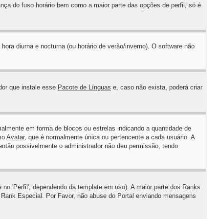
ança do fuso horário bem como a maior parte das opções de perfil, só é
hora diurna e nocturna (ou horário de verão/inverno). O software não
dor que instale esse
Pacote de Línguas
e, caso não exista, poderá criar
almente em forma de blocos ou estrelas indicando a quantidade de
omo
Avatar
, que é normalmente única ou pertencente a cada usuário. A
 então possivelmente o administrador não deu permissão, tendo
no 'Perfil', dependendo da template em uso). A maior parte dos Ranks
m Rank Especial. Por Favor, não abuse do Portal enviando mensagens