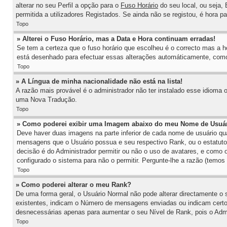
alterar no seu Perfil a opção para o
Fuso Horário
do seu local, ou seja, 
permitida a utilizadores Registados. Se ainda não se registou, é hora pa
Topo
» Alterei o Fuso Horário, mas a Data e Hora continuam erradas!
Se tem a certeza que o fuso horário que escolheu é o correcto mas a ho
está desenhado para efectuar essas alterações automáticamente, como 
Topo
» A Língua de minha nacionalidade não está na lista!
A razão mais provável é o administrador não ter instalado esse idioma
uma Nova Tradução.
Topo
» Como poderei exibir uma Imagem abaixo do meu Nome de Usuá
Deve haver duas imagens na parte inferior de cada nome de usuário q
mensagens que o Usuário possua e seu respectivo Rank, ou o estatu
decisão é do Administrador permitir ou não o uso de avatares, e como
configurado o sistema para não o permitir. Pergunte-lhe a razão (temos
Topo
» Como poderei alterar o meu Rank?
De uma forma geral, o Usuário Normal não pode alterar directamente o
existentes, indicam o Número de mensagens enviadas ou indicam certo 
desnecessárias apenas para aumentar o seu Nível de Rank, pois o Admin
Topo