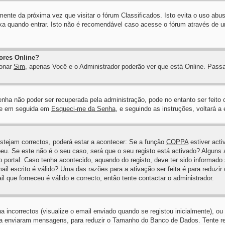
mente da próxima vez que visitar o fórum Classificados. Isto evita o uso abu
xa quando entrar. Isto não é recomendável caso acesse o fórum através de um
ores Online?
ionar
Sim
, apenas Você e o Administrador poderão ver que está Online. Pas
nha não poder ser recuperada pela administração, pode no entanto ser feito
e em seguida em
Esqueci-me da Senha
, e seguindo as instruções, voltará a
estejam correctos, poderá estar a acontecer: Se a função
COPPA
estiver acti
eu. Se este não é o seu caso, será que o seu registo está activado? Alguns a
 portal. Caso tenha acontecido, aquando do registo, deve ter sido informado 
il escrito é válido? Uma das razões para a ativação ser feita é para reduzir
que forneceu é válido e correcto, então tente contactar o administrador.
correctos (visualize o email enviado quando se registou inicialmente), ou o
ca enviaram mensagens, para reduzir o Tamanho do Banco de Dados. Tente r