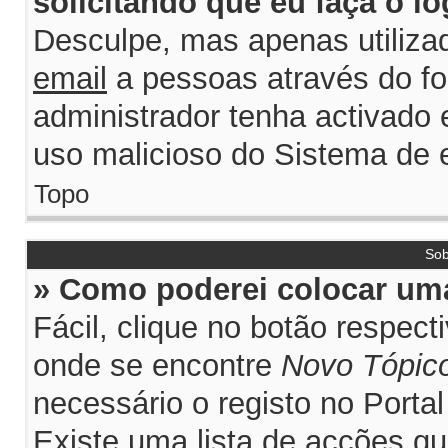
solicitando que eu faça o lo
Desculpe, mas apenas utiliza
email
a pessoas através do for
administrador tenha activado e
uso malicioso do Sistema de e
Topo
Sob
» Como poderei colocar uma
Fácil, clique no botão respec
onde se encontre
Novo Tópic
necessário o registo no Porta
Existe uma lista de acções qu