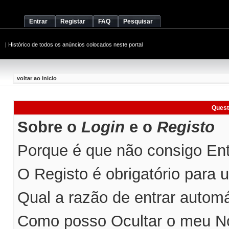
Entrar
Registar
FAQ
Pesquisar
|
Histórico de todos os anúncios colocados neste portal
voltar ao inicio
Quest
Sobre o
Login
e o
Registo
Porque é que não consigo Entr
O Registo é obrigatório para ut
Qual a razão de entrar automá
Como posso Ocultar o meu No