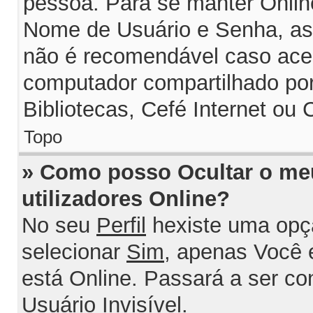
pessoa. Para se manter Onlin
Nome de Usuário e Senha, assi
não é recomendável caso ace
computador compartilhado por 
Bibliotecas, Cefé Internet ou 
Topo
» Como posso Ocultar o me
utilizadores Online?
No seu
Perfil
hexiste uma opç
selecionar
Sim
, apenas Você 
está Online. Passará a ser c
Usuário Invisível
.