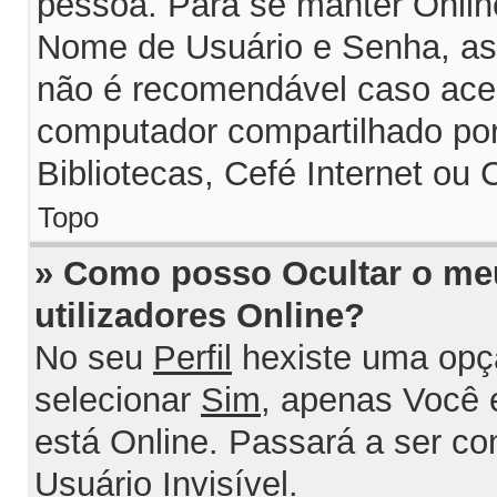
pessoa. Para se manter Onlin
Nome de Usuário e Senha, assi
não é recomendável caso ace
computador compartilhado por 
Bibliotecas, Cefé Internet ou 
Topo
» Como posso Ocultar o me
utilizadores Online?
No seu
Perfil
hexiste uma opç
selecionar
Sim
, apenas Você 
está Online. Passará a ser c
Usuário Invisível
.