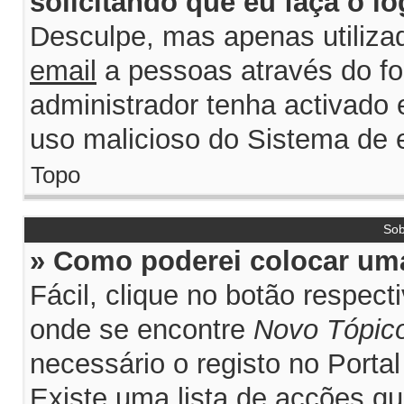
solicitando que eu faça o lo
Desculpe, mas apenas utiliza
email
a pessoas através do for
administrador tenha activado e
uso malicioso do Sistema de e
Topo
Sob
» Como poderei colocar uma
Fácil, clique no botão respec
onde se encontre
Novo Tópic
necessário o registo no Porta
Existe uma lista de acções qu