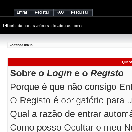
Entrar
Registar
FAQ
Pesquisar
|
Histórico de todos os anúncios colocados neste portal
voltar ao inicio
Quest
Sobre o
Login
e o
Registo
Porque é que não consigo Entr
O Registo é obrigatório para ut
Qual a razão de entrar automá
Como posso Ocultar o meu No