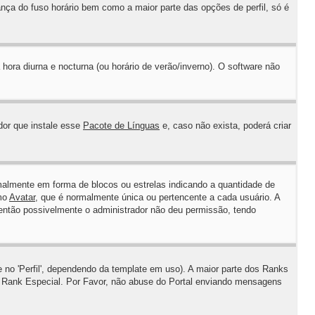
ança do fuso horário bem como a maior parte das opções de perfil, só é
hora diurna e nocturna (ou horário de verão/inverno). O software não
dor que instale esse
Pacote de Línguas
e, caso não exista, poderá criar
almente em forma de blocos ou estrelas indicando a quantidade de
omo
Avatar
, que é normalmente única ou pertencente a cada usuário. A
 então possivelmente o administrador não deu permissão, tendo
no 'Perfil', dependendo da template em uso). A maior parte dos Ranks
m Rank Especial. Por Favor, não abuse do Portal enviando mensagens