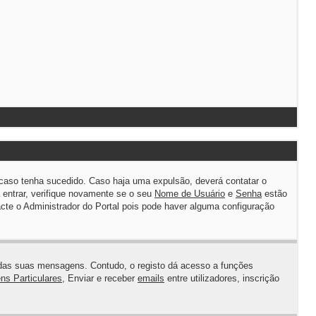
caso tenha sucedido. Caso haja uma expulsão, deverá contatar o
 entrar, verifique novamente se o seu
Nome de Usuário
e
Senha
estão
te o Administrador do Portal pois pode haver alguma configuração
io das suas mensagens. Contudo, o registo dá acesso a funções
s Particulares
, Enviar e receber
emails
entre utilizadores, inscrição