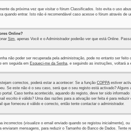
mente da próxima vez que visitar o fórum Classificados. Isto evita o uso abu
xa quando entrar. Isto não é recomendável caso acesse o fórum através de um
ores Online?
ionar
Sim
, apenas Você e o Administrador poderão ver que está Online. Pas
nha não poder ser recuperada pela administração, pode no entanto ser feito
e em seguida em
Esqueci-me da Senha
, e seguindo as instruções, voltará a
estejam correctos, poderá estar a acontecer: Se a função
COPPA
estiver acti
eu. Se este não é o seu caso, será que o seu registo está activado? Alguns a
 portal. Caso tenha acontecido, aquando do registo, deve ter sido informado 
il escrito é válido? Uma das razões para a ativação ser feita é para reduzir
que forneceu é válido e correcto, então tente contactar o administrador.
correctos (visualize o email enviado quando se registou inicialmente), ou o
ca enviaram mensagens, para reduzir o Tamanho do Banco de Dados. Tente r