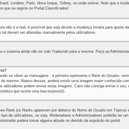
Brasil, Londres, Paris, Nova Iorque, Sidney, ou onde estiver. Note que a mud
ra que se registe no Portal Classificados!
ra não é a real, é possível que seja devido a mudança horária para ajuste da 
tal devem ser alteradas manualmente pelos utilizadores.
 ou o sistema ainda não ter sido Traduzido para a mesma. Peça ao Administra
rio?
uando se vêem as mensagens - a primeira representa o Rank do Usuário, norm
to do mesmo. Abaixo dessas, poderá existir uma imagem maior conhecida c
 os utilizadores podem enviar estas imagens. Caso não consiga enviar o seu,
 certeza que existe uma boa resposta!).
 seu Rank (os Ranks aparecem por debaixo do Nome de Usuário em Tópicos e 
tipo de utilizadores, ou seja, Moderadores e Administradores poderão ter u
istrador poderá tomar alguma atitude no dentido da expulsão do portal.