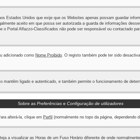
8 nos Estados Unidos que exije que os Websites apenas possam guardar inf
galmente aceito em que possa ser autorizada a guarda de informações desses
e o Portal Alfazzo-Classificados não pode ser responsável ou contactado para
u adicionado como
Nome Proibido
. O registo também pode ter sido desactiva
 o mantêm ligado e autenticado, e também permite o funcionamento de deter
Sobre as
Preferências
e
Configuração de utilizadores
ara alterá-la, clique em
Perfil
(normalmente no topo da página, dependendo da t
eja a visualizar as Horas de um Fuso Horário diferente de onde normalmente