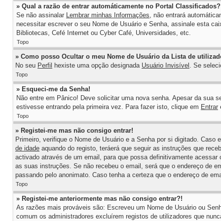
» Qual a razão de entrar automáticamente no Portal Classificados?
Se não assinalar
Lembrar minhas Informações
, não entrará automática
necessitar escrever o seu Nome de Usuário e Senha, assinale esta cai
Bibliotecas, Cefé Internet ou Cyber Café, Universidades, etc.
Topo
» Como posso Ocultar o meu Nome de Usuário da Lista de utilizad
No seu
Perfil
hexiste uma opção designada
Usuário Invisível
. Se selec
Topo
» Esqueci-me da Senha!
Não entre em Pânico! Deve solicitar uma nova senha. Apesar da sua se
estivesse entrando pela primeira vez. Para fazer isto, clique em
Entrar
Topo
» Registei-me mas não consigo entrar!
Primeiro, verifique o Nome de Usuário e a Senha por si digitado. Caso 
de idade
aquando do registo, teráerá que seguir as instruções que receb
activado através de um email, para que possa definitivamente acessar o
as suas instruções. Se não recebeu o email, será que o endereço de ema
passando pelo anonimato. Caso tenha a certeza que o endereço de email 
Topo
» Registei-me anteriormente mas não consigo entrar?!
As razões mais prováveis são: Escreveu um Nome de Usuário ou Senha in
comum os administradores excluírem registos de utilizadores que nun