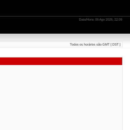
Data/Hora: 06 Ago 2026, 22:09
Todos os horários são GMT [ DST ]