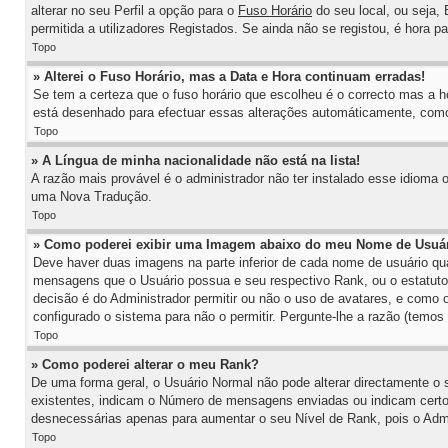
alterar no seu Perfil a opção para o
Fuso Horário
do seu local, ou seja, 
permitida a utilizadores Registados. Se ainda não se registou, é hora pa
Topo
» Alterei o Fuso Horário, mas a Data e Hora continuam erradas!
Se tem a certeza que o fuso horário que escolheu é o correcto mas a ho
está desenhado para efectuar essas alterações automáticamente, como 
Topo
» A Língua de minha nacionalidade não está na lista!
A razão mais provável é o administrador não ter instalado esse idioma
uma Nova Tradução.
Topo
» Como poderei exibir uma Imagem abaixo do meu Nome de Usuá
Deve haver duas imagens na parte inferior de cada nome de usuário q
mensagens que o Usuário possua e seu respectivo Rank, ou o estatu
decisão é do Administrador permitir ou não o uso de avatares, e como
configurado o sistema para não o permitir. Pergunte-lhe a razão (temos
Topo
» Como poderei alterar o meu Rank?
De uma forma geral, o Usuário Normal não pode alterar directamente o
existentes, indicam o Número de mensagens enviadas ou indicam certo 
desnecessárias apenas para aumentar o seu Nível de Rank, pois o Admin
Topo