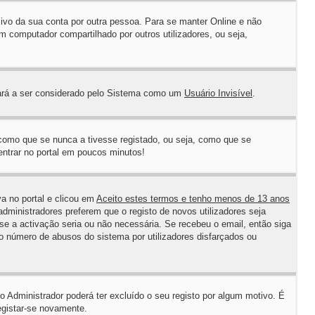
sivo da sua conta por outra pessoa. Para se manter Online e não
 computador compartilhado por outros utilizadores, ou seja,
sará a ser considerado pelo Sistema como um
Usuário Invisível
.
 como que se nunca a tivesse registado, ou seja, como que se
 entrar no portal em poucos minutos!
va no portal e clicou em
Aceito estes termos e tenho menos de 13 anos
dministradores preferem que o registo de novos utilizadores seja
se a activação seria ou não necessária. Se recebeu o email, então siga
 o número de abusos do sistema por utilizadores disfarçados ou
 Administrador poderá ter excluído o seu registo por algum motivo. É
egistar-se novamente.