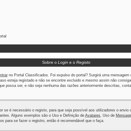
rtal
Sobre o
Login
e o
Registo
ntrar
no Portal Classificados. Foi expulso do portal? Surgirá uma mensagem 
Caso esteja registado e não se encontre excluido e mesmo assim não consiga
e possa ser, e não seja nenhuma das razões anteriormente descritas, contac
dor se é necessário o registo, para que seja possível aos utilizadores o env
itantes. Alguns exemplos são o Uso e Definição de
Avatares
, Uso de
Mensagen
s para se fazer o registro, então é recomendável que o faça.