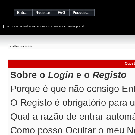
Entrar
Registar
FAQ
Pesquisar
|
Histórico de todos os anúncios colocados neste portal
voltar ao inicio
Quest
Sobre o
Login
e o
Registo
Porque é que não consigo Entr
O Registo é obrigatório para ut
Qual a razão de entrar automá
Como posso Ocultar o meu No