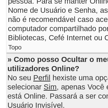
pessoa. Para se manter Onlin
Nome de Usuário e Senha, assi
não é recomendável caso ace
computador compartilhado por 
Bibliotecas, Cefé Internet ou 
Topo
» Como posso Ocultar o me
utilizadores Online?
No seu
Perfil
hexiste uma opç
selecionar
Sim
, apenas Você 
está Online. Passará a ser c
Usuário Invisível
.