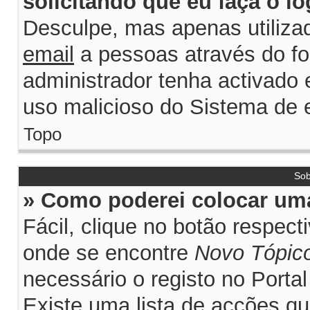
solicitando que eu faça o lo
Desculpe, mas apenas utiliza
email
a pessoas através do for
administrador tenha activado e
uso malicioso do Sistema de e
Topo
Sob
» Como poderei colocar uma
Fácil, clique no botão respec
onde se encontre
Novo Tópic
necessário o registo no Porta
Existe uma lista de acções qu