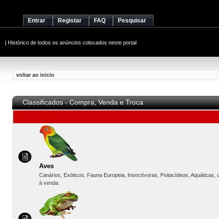
Entrar
Registar
FAQ
Pesquisar
|
Histórico de todos os anúncios colocados neste portal
voltar ao inicio
Classificados - Compra, Venda e Troca
Aves
Canários, Exóticos, Fauna Europeia, Insectívoras, Psitacídeos, Aquáticas,
à venda.