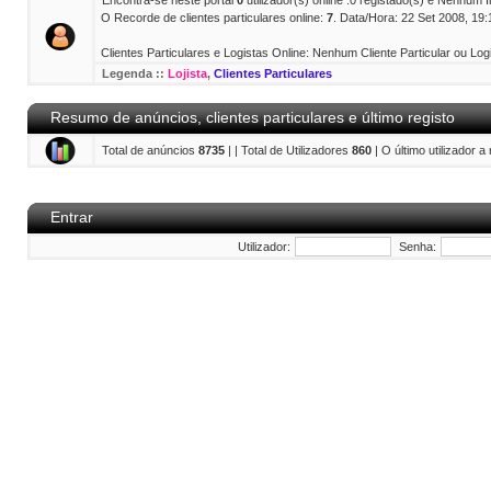
Encontra-se neste portal
0
utilizador(s) online :0 registado(s) e Nenhum 
O Recorde de clientes particulares online:
7
. Data/Hora: 22 Set 2008, 19:
Clientes Particulares e Logistas Online: Nenhum Cliente Particular ou Logi
Legenda ::
Lojista
,
Clientes Particulares
Resumo de anúncios, clientes particulares e último registo
Total de anúncios
8735
| | Total de Utilizadores
860
| O último utilizador a
Entrar
Utilizador:
Senha: