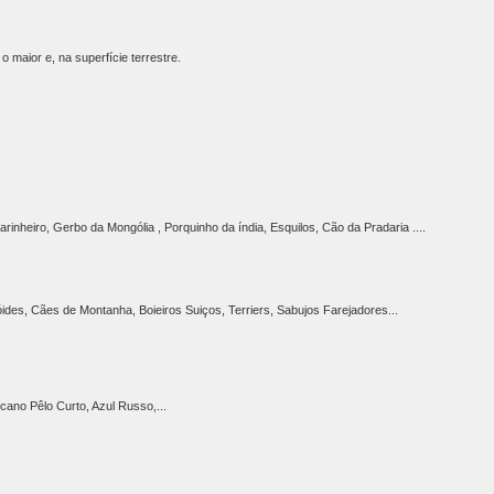
 maior e, na superfície terrestre.
inheiro, Gerbo da Mongólia , Porquinho da índia, Esquilos, Cão da Pradaria ....
ides, Cães de Montanha, Boieiros Suiços, Terriers, Sabujos Farejadores...
cano Pêlo Curto, Azul Russo,...