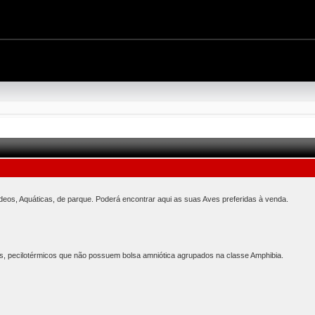
ídeos, Aquáticas, de parque. Poderá encontrar aqui as suas Aves preferidas à venda.
s, pecilotérmicos que não possuem bolsa amniótica agrupados na classe Amphibia.