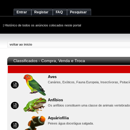
Entrar
Registar
FAQ
Pesquisar
|
Histórico de todos os anúncios colocados neste portal
voltar ao inicio
Classificados - Compra, Venda e Troca
Aves
Canários, Exóticos, Fauna Europeia, Insectívoras, Psitac
Anfíbios
Os anfíbios constituem uma classe de animais vertebrado
Aquáriofilia
Peixes água doce/água salgada.