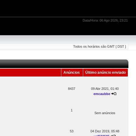
Data/Hora: 06 Ago 2026, 23:21
Todos os horários são GMT [ DST ]
Anúncios
Último anúncio enviado
8437
09 Abr 2021, 01:40
emcaubbe
1
Sem anúncios
53
04 Dez 2019, 05:48