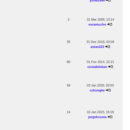
ysf502595
3
31 Mar 2009, 13:14
escamucho
35
31 Dez 2019, 03:28
astao223
80
01 Fev 2014, 22:21
costabimbas
59
03 Jan 2020, 03:03
czhongke
14
10 Jan 2023, 19:18
jorgehcosta