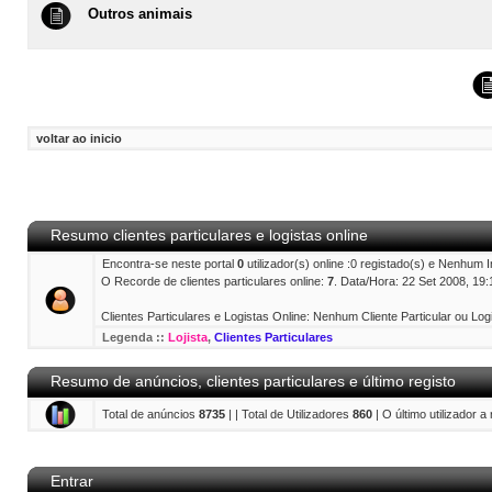
Outros animais
voltar ao inicio
Resumo clientes particulares e logistas online
Encontra-se neste portal
0
utilizador(s) online :0 registado(s) e Nenhum 
O Recorde de clientes particulares online:
7
. Data/Hora: 22 Set 2008, 19:
Clientes Particulares e Logistas Online: Nenhum Cliente Particular ou Logi
Legenda ::
Lojista
,
Clientes Particulares
Resumo de anúncios, clientes particulares e último registo
Total de anúncios
8735
| | Total de Utilizadores
860
| O último utilizador a
Entrar