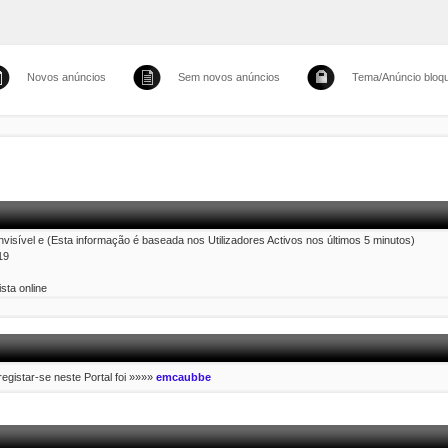
Novos anúncios
Sem novos anúncios
Tema/Anúncio bloq
Invisível e (Esta informação é baseada nos Utilizadores Activos nos últimos 5 minutos)
19
sta online
 registar-se neste Portal foi »»»»
emcaubbe