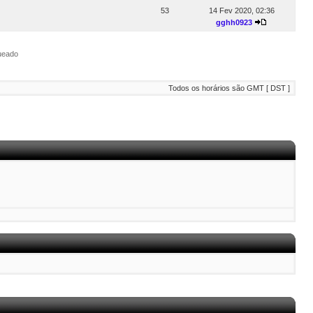
53
14 Fev 2020, 02:36
gghh0923
ueado
Todos os horários são GMT [ DST ]