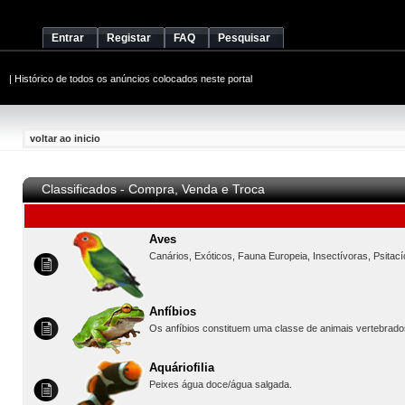
Entrar
Registar
FAQ
Pesquisar
|
Histórico de todos os anúncios colocados neste portal
voltar ao inicio
Classificados - Compra, Venda e Troca
Aves
Canários, Exóticos, Fauna Europeia, Insectívoras, Psitac
Anfíbios
Os anfíbios constituem uma classe de animais vertebrado
Aquáriofilia
Peixes água doce/água salgada.