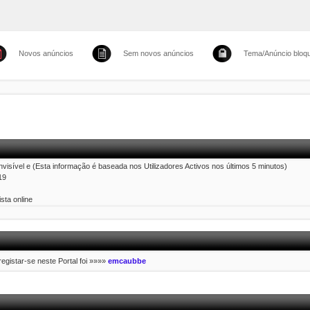
Novos anúncios
Sem novos anúncios
Tema/Anúncio bloq
Invisível e (Esta informação é baseada nos Utilizadores Activos nos últimos 5 minutos)
19
sta online
 registar-se neste Portal foi »»»»
emcaubbe