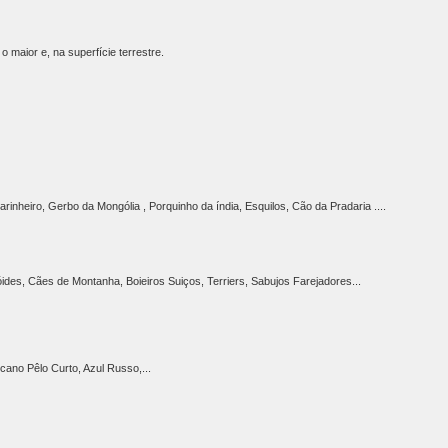
 maior e, na superfície terrestre.
inheiro, Gerbo da Mongólia , Porquinho da índia, Esquilos, Cão da Pradaria ....
ides, Cães de Montanha, Boieiros Suiços, Terriers, Sabujos Farejadores...
cano Pêlo Curto, Azul Russo,...