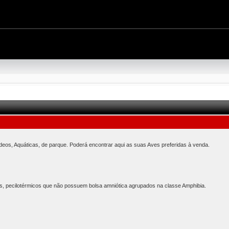
ídeos, Aquáticas, de parque. Poderá encontrar aqui as suas Aves preferidas à venda.
s, pecilotérmicos que não possuem bolsa amniótica agrupados na classe Amphibia.