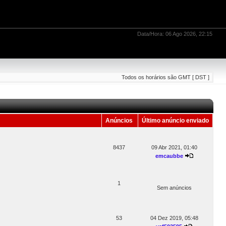
Data/Hora: 06 Ago 2026, 22:15
Todos os horários são GMT [ DST ]
Anúncios
Último anúncio enviado
8437
09 Abr 2021, 01:40
emcaubbe
1
Sem anúncios
53
04 Dez 2019, 05:48