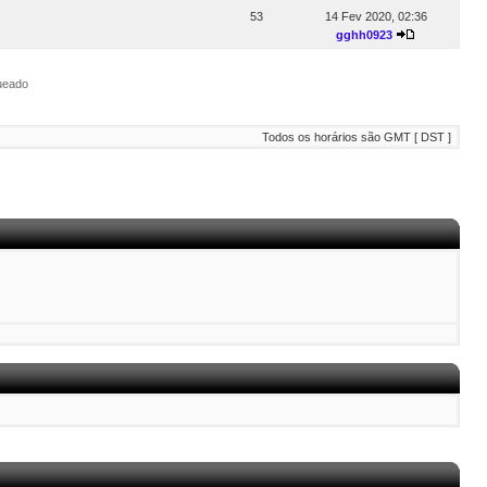
53
14 Fev 2020, 02:36
gghh0923
ueado
Todos os horários são GMT [ DST ]