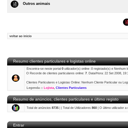
Outros animais
voltar ao inicio
Resumo clientes particulares e logistas online
Encontra-se neste portal
0
utilizador(s) online :0 registado(s) e Nenhum 
O Recorde de clientes particulares online:
7
. Data/Hora: 22 Set 2008, 19:
Clientes Particulares e Logistas Online: Nenhum Cliente Particular ou Logi
Legenda ::
Lojista
,
Clientes Particulares
Resumo de anúncios, clientes particulares e último registo
Total de anúncios
8735
| | Total de Utilizadores
860
| O último utilizador a
Entrar