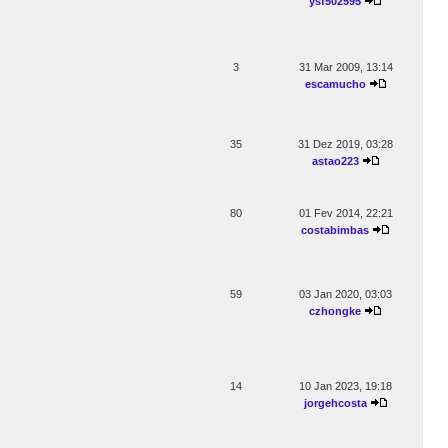
ysf502595
3
31 Mar 2009, 13:14
escamucho
35
31 Dez 2019, 03:28
astao223
80
01 Fev 2014, 22:21
costabimbas
59
03 Jan 2020, 03:03
czhongke
14
10 Jan 2023, 19:18
jorgehcosta