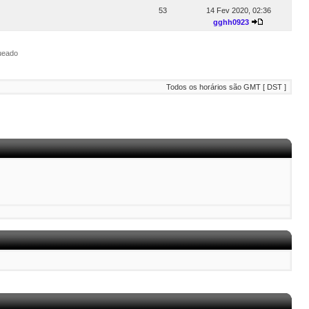
53
14 Fev 2020, 02:36
gghh0923
ueado
Todos os horários são GMT [ DST ]