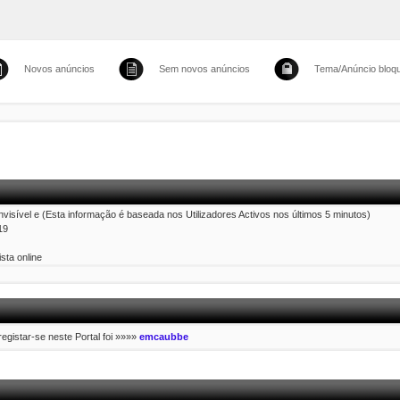
Novos anúncios
Sem novos anúncios
Tema/Anúncio bloq
Invisível e (Esta informação é baseada nos Utilizadores Activos nos últimos 5 minutos)
19
sta online
 registar-se neste Portal foi »»»»
emcaubbe