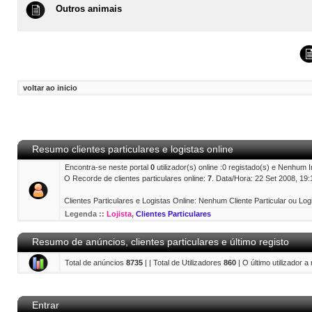
Outros animais
voltar ao inicio
Resumo clientes particulares e logistas online
Encontra-se neste portal
0
utilizador(s) online :0 registado(s) e Nenhum 
O Recorde de clientes particulares online:
7
. Data/Hora: 22 Set 2008, 19:
Clientes Particulares e Logistas Online: Nenhum Cliente Particular ou Logi
Legenda ::
Lojista
,
Clientes Particulares
Resumo de anúncios, clientes particulares e último registo
Total de anúncios
8735
| | Total de Utilizadores
860
| O último utilizador a
Entrar