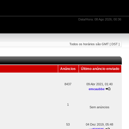
Data/Hora: 08 Ago 2026, 00:36
Todos os horários são GMT [ DST ]
Anúncios
Último anúncio enviado
8437
09 Abr 2021, 01:40
emcaubbe
1
Sem anúncios
53
04 Dez 2019, 05:48