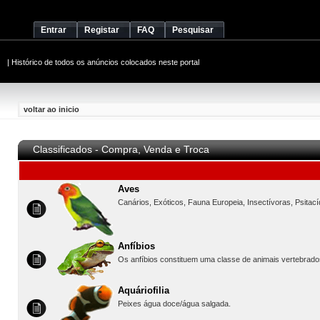
Entrar
Registar
FAQ
Pesquisar
|
Histórico de todos os anúncios colocados neste portal
voltar ao inicio
Classificados - Compra, Venda e Troca
Aves
Canários, Exóticos, Fauna Europeia, Insectívoras, Psitac
Anfíbios
Os anfíbios constituem uma classe de animais vertebrado
Aquáriofilia
Peixes água doce/água salgada.