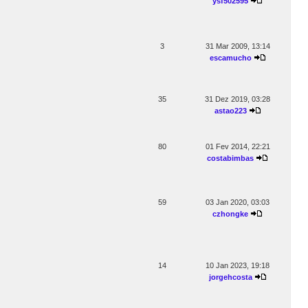
ysf502595
3
31 Mar 2009, 13:14
escamucho
35
31 Dez 2019, 03:28
astao223
80
01 Fev 2014, 22:21
costabimbas
59
03 Jan 2020, 03:03
czhongke
14
10 Jan 2023, 19:18
jorgehcosta