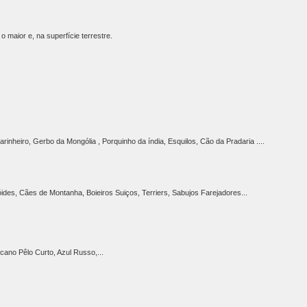
 maior e, na superfície terrestre.
inheiro, Gerbo da Mongólia , Porquinho da índia, Esquilos, Cão da Pradaria ....
ides, Cães de Montanha, Boieiros Suiços, Terriers, Sabujos Farejadores...
cano Pêlo Curto, Azul Russo,...