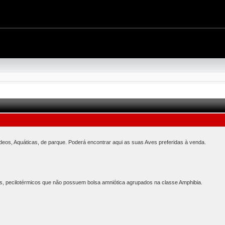
ídeos, Aquáticas, de parque. Poderá encontrar aqui as suas Aves preferidas à venda.
s, pecilotérmicos que não possuem bolsa amniótica agrupados na classe Amphibia.