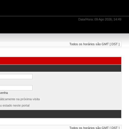
Data/Hora: 09 Ago 2026, 14:49
Todos os horários são GMT [ DST ]
senha
áticamente na próxima visita
u estado neste portal
Todos os horários são GMT [ DST ]