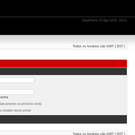
Data/Hora: 07 Ago 2026, 18:41
Todos os horários são GMT [ DST ]
senha
áticamente na próxima visita
u estado neste portal
Todos os horários são GMT [ DST ]