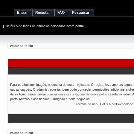
Entrar
Registar
FAQ
Pesquisar
|
Histórico de todos os anúncios colocados neste portal
voltar ao inicio
Para estabelecer ligação, necessita de estar registado. O registo leva apenas algun
outras opções. O administrador também pode conceder permissões adicionais a client
de se ligar, familiarize-se com as nossas condições de uso e políticas relacionadas. 
portal Alfazoo-classificados. Obrigado e bons negócios!
Termos de uso
|
Política de Privacidade
voltar ao inicio