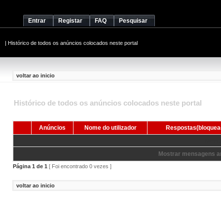
Entrar
Registar
FAQ
Pesquisar
|
Histórico de todos os anúncios colocados neste portal
voltar ao inicio
Histórico de todos os anúncios colocados neste portal
Anúncios
Nome do utilizador
Respostas(bloquea
Nenhum
Mostrar mensagens an
Página
1
de
1
[ Foi encontrado 0 vezes ]
voltar ao inicio