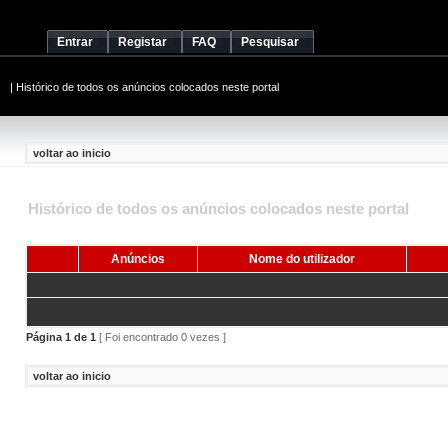
Entrar
Registar
FAQ
Pesquisar
|
Histórico de todos os anúncios colocados neste portal
voltar ao inicio
Histórico de todos os anúncios colocados neste portal
Anúncios
Nome do utilizador
Página
1
de
1
[ Foi encontrado 0 vezes ]
voltar ao inicio