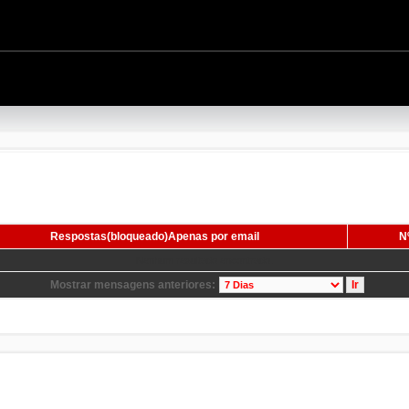
Respostas(bloqueado)Apenas por email
Nº
Nenhum resultado encontrado.
Mostrar mensagens anteriores: