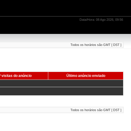
Data/Hora: 08 Ago 2026, 09:56
Todos os horários são GMT [ DST ]
 visitas do anúncio
Último anúncio enviado
Todos os horários são GMT [ DST ]