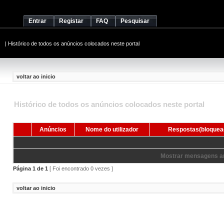
Entrar
Registar
FAQ
Pesquisar
|
Histórico de todos os anúncios colocados neste portal
voltar ao inicio
Histórico de todos os anúncios colocados neste portal
Anúncios
Nome do utilizador
Respostas(bloquea
Nenhum
Mostrar mensagens an
Página
1
de
1
[ Foi encontrado 0 vezes ]
voltar ao inicio