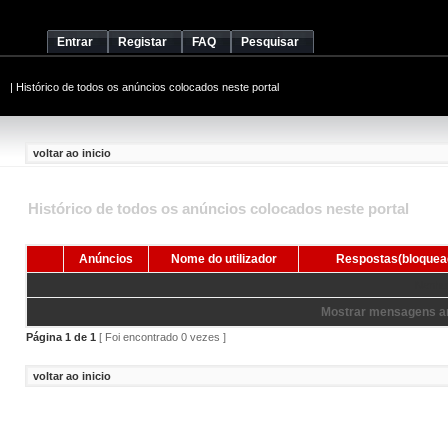
Entrar
Registar
FAQ
Pesquisar
|
Histórico de todos os anúncios colocados neste portal
voltar ao inicio
Histórico de todos os anúncios colocados neste portal
Anúncios
Nome do utilizador
Respostas(bloquea
Nenhum
Mostrar mensagens an
Página
1
de
1
[ Foi encontrado 0 vezes ]
voltar ao inicio