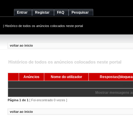
Entrar
Registar
FAQ
Pesquisar
|
Histórico de todos os anúncios colocados neste portal
voltar ao inicio
Histórico de todos os anúncios colocados neste portal
Anúncios
Nome do utilizador
Respostas(bloquea
Nenhum
Mostrar mensagens an
Página
1
de
1
[ Foi encontrado 0 vezes ]
voltar ao inicio