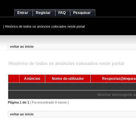
Entrar
Registar
FAQ
Pesquisar
|
Histórico de todos os anúncios colocados neste portal
voltar ao inicio
Histórico de todos os anúncios colocados neste portal
Anúncios
Nome do utilizador
Respostas(bloquea
Nenhum
Mostrar mensagens an
Página
1
de
1
[ Foi encontrado 0 vezes ]
voltar ao inicio