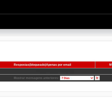
Respostas(bloqueado)Apenas por email
Nº
Nenhum resultado encontrado.
Mostrar mensagens anteriores: