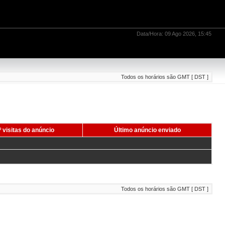
Data/Hora: 09 Ago 2026, 15:45
Todos os horários são GMT [ DST ]
 visitas do anúncio
Último anúncio enviado
Todos os horários são GMT [ DST ]