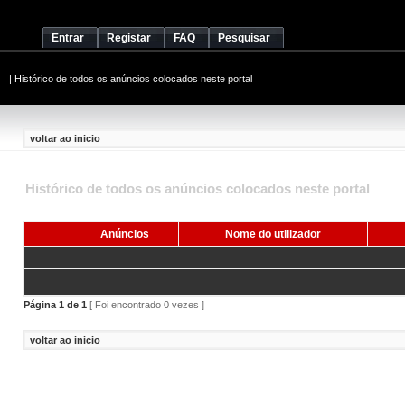
Entrar
Registar
FAQ
Pesquisar
|
Histórico de todos os anúncios colocados neste portal
voltar ao inicio
Histórico de todos os anúncios colocados neste portal
Anúncios
Nome do utilizador
Página
1
de
1
[ Foi encontrado 0 vezes ]
voltar ao inicio