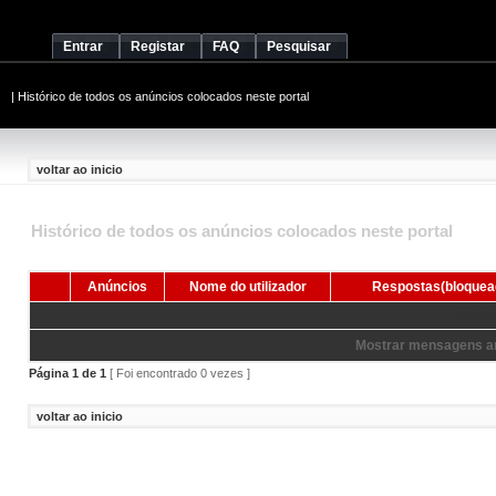
Entrar
Registar
FAQ
Pesquisar
|
Histórico de todos os anúncios colocados neste portal
voltar ao inicio
Histórico de todos os anúncios colocados neste portal
Anúncios
Nome do utilizador
Respostas(bloquea
Nenhum
Mostrar mensagens an
Página
1
de
1
[ Foi encontrado 0 vezes ]
voltar ao inicio