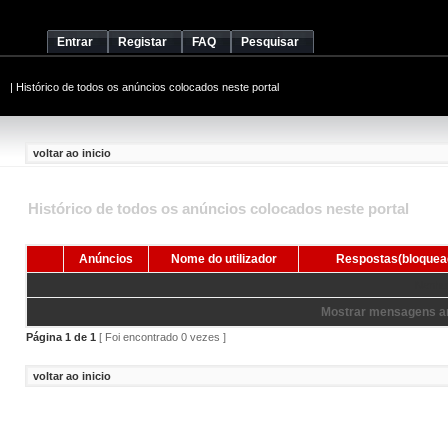
Entrar
Registar
FAQ
Pesquisar
|
Histórico de todos os anúncios colocados neste portal
voltar ao inicio
Histórico de todos os anúncios colocados neste portal
Anúncios
Nome do utilizador
Respostas(bloquea
Nenhum
Mostrar mensagens an
Página
1
de
1
[ Foi encontrado 0 vezes ]
voltar ao inicio