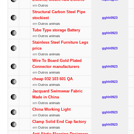
em
Outros
Structural Carbon Steel Pipe
stockiest
gghh0923
em
Outros animais
Tube Type storage Battery
gghh0923
em
Outros animais
Stainless Steel Furniture Legs
price
gghh0923
em
Outros animais
Wire To Board Gold Plated
Connector manufacturers
gghh0923
em
Outros animais
cheap 032 103 601 QA
gghh0923
em
Outros animais
Jacquard Swimwear Fabric
Made in China
gghh0923
em
Outros animais
China Working Light
gghh0923
em
Outros animais
Clamp Solid End Cap factory
gghh0923
em
Outros animais
Anti Static Flooring Designers