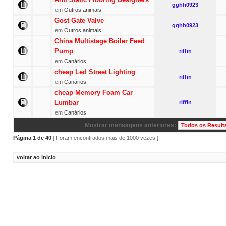
gghh0923
em
Outros animais
Gost Gate Valve
gghh0923
em
Outros animais
China Multistage Boiler Feed
Pump
riffin
em
Canários
cheap Led Street Lighting
riffin
em
Canários
cheap Memory Foam Car
Lumbar
riffin
em
Canários
Mostrar mensagens anteriores:
Página
1
de
40
[ Foram encontrados mais de 1000 vezes ]
voltar ao inicio