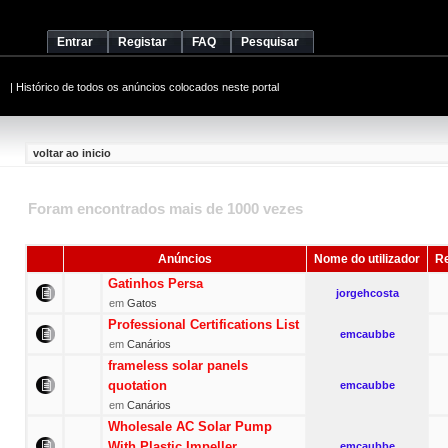
Entrar
Registar
FAQ
Pesquisar
|
Histórico de todos os anúncios colocados neste portal
voltar ao inicio
Foram encontrados mais de 1000 vezes
Anúncios
Nome do utilizador
Re
Gatinhos Persa
jorgehcosta
em
Gatos
Professional Certifications List
emcaubbe
em
Canários
frameless solar panels
quotation
emcaubbe
em
Canários
Wholesale AC Solar Pump
With Plastic Impeller
emcaubbe