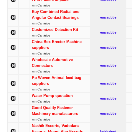
em
Canários
Buy Combined Radial and
Angular Contact Bearings
emcaubbe
em
Canários
Customized Detection Kit
emcaubbe
em
Canários
China Box Erector Machine
suppliers
emcaubbe
em
Canários
Wholesale Automotive
Connectors
emcaubbe
em
Canários
Pp Woven Animal feed bag
suppliers
emcaubbe
em
Canários
Water Pump quotation
emcaubbe
em
Canários
Good Quality Fastener
Machinery manufacturers
emcaubbe
em
Canários
Nashik Escorts, Vadodara
Escorts, Mount Abu Escorts
kajalrajput