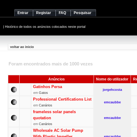
Entrar
Registar
FAQ
Pesquisar
|
Histórico de todos os anúncios colocados neste portal
voltar ao inicio
Foram encontrados mais de 1000 vezes
Anúncios
Nome do utilizador
Re
Gatinhos Persa
jorgehcosta
em
Gatos
Professional Certifications List
emcaubbe
em
Canários
frameless solar panels
quotation
emcaubbe
em
Canários
Wholesale AC Solar Pump
With Plastic Impeller
emcaubbe