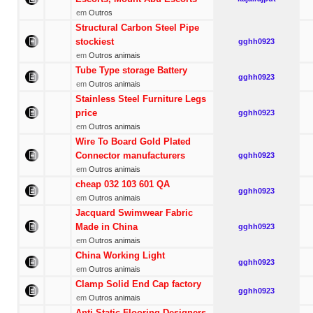
em
Outros
Structural Carbon Steel Pipe
stockiest
gghh0923
em
Outros animais
Tube Type storage Battery
gghh0923
em
Outros animais
Stainless Steel Furniture Legs
price
gghh0923
em
Outros animais
Wire To Board Gold Plated
Connector manufacturers
gghh0923
em
Outros animais
cheap 032 103 601 QA
gghh0923
em
Outros animais
Jacquard Swimwear Fabric
Made in China
gghh0923
em
Outros animais
China Working Light
gghh0923
em
Outros animais
Clamp Solid End Cap factory
gghh0923
em
Outros animais
Anti Static Flooring Designers