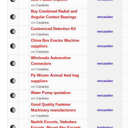
em
Canários
Buy Combined Radial and
Angular Contact Bearings
emcaubbe
em
Canários
Customized Detection Kit
emcaubbe
em
Canários
China Box Erector Machine
suppliers
emcaubbe
em
Canários
Wholesale Automotive
Connectors
emcaubbe
em
Canários
Pp Woven Animal feed bag
suppliers
emcaubbe
em
Canários
Water Pump quotation
emcaubbe
em
Canários
Good Quality Fastener
Machinery manufacturers
emcaubbe
em
Canários
Nashik Escorts, Vadodara
Escorts, Mount Abu Escorts
kajalrajput