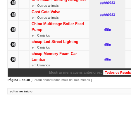
gghh0923
em
Outros animais
Gost Gate Valve
gghh0923
em
Outros animais
China Multistage Boiler Feed
Pump
riffin
em
Canários
cheap Led Street Lighting
riffin
em
Canários
cheap Memory Foam Car
Lumbar
riffin
em
Canários
Mostrar mensagens anteriores:
Página
1
de
40
[ Foram encontrados mais de 1000 vezes ]
voltar ao inicio