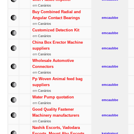
em
Canários
Buy Combined Radial and
Angular Contact Bearings
emcaubbe
em
Canários
Customized Detection Kit
emcaubbe
em
Canários
China Box Erector Machine
suppliers
emcaubbe
em
Canários
Wholesale Automotive
Connectors
emcaubbe
em
Canários
Pp Woven Animal feed bag
suppliers
emcaubbe
em
Canários
Water Pump quotation
emcaubbe
em
Canários
Good Quality Fastener
Machinery manufacturers
emcaubbe
em
Canários
Nashik Escorts, Vadodara
Escorts, Mount Abu Escorts
kajalrajput