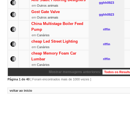
gghh0923
em
Outros animais
Gost Gate Valve
gghh0923
em
Outros animais
China Multistage Boiler Feed
Pump
riffin
em
Canários
cheap Led Street Lighting
riffin
em
Canários
cheap Memory Foam Car
Lumbar
riffin
em
Canários
Mostrar mensagens anteriores:
Página
1
de
40
[ Foram encontrados mais de 1000 vezes ]
voltar ao inicio