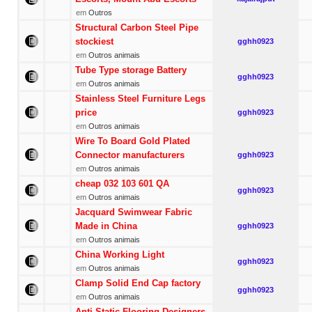
em
Outros
Structural Carbon Steel Pipe
stockiest
gghh0923
em
Outros animais
Tube Type storage Battery
gghh0923
em
Outros animais
Stainless Steel Furniture Legs
price
gghh0923
em
Outros animais
Wire To Board Gold Plated
Connector manufacturers
gghh0923
em
Outros animais
cheap 032 103 601 QA
gghh0923
em
Outros animais
Jacquard Swimwear Fabric
Made in China
gghh0923
em
Outros animais
China Working Light
gghh0923
em
Outros animais
Clamp Solid End Cap factory
gghh0923
em
Outros animais
Anti Static Flooring Designers