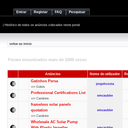
Entrar
Registar
FAQ
Pesquisar
|
Histórico de todos os anúncios colocados neste portal
voltar ao inicio
Foram encontrados mais de 1000 vezes
Anúncios
Nome do utilizador
Re
Gatinhos Persa
jorgehcosta
em
Gatos
Professional Certifications List
emcaubbe
em
Canários
frameless solar panels
quotation
emcaubbe
em
Canários
Wholesale AC Solar Pump
With Plastic Impeller
emcaubbe