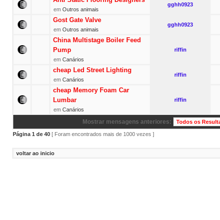
gghh0923
em
Outros animais
Gost Gate Valve
gghh0923
em
Outros animais
China Multistage Boiler Feed
Pump
riffin
em
Canários
cheap Led Street Lighting
riffin
em
Canários
cheap Memory Foam Car
Lumbar
riffin
em
Canários
Mostrar mensagens anteriores:
Página
1
de
40
[ Foram encontrados mais de 1000 vezes ]
voltar ao inicio