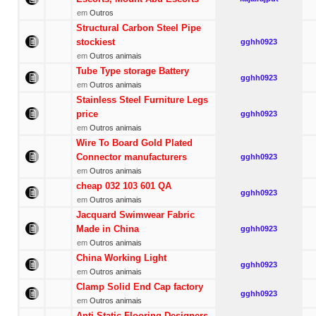
em
Outros
Structural Carbon Steel Pipe
stockiest
gghh0923
em
Outros animais
Tube Type storage Battery
gghh0923
em
Outros animais
Stainless Steel Furniture Legs
price
gghh0923
em
Outros animais
Wire To Board Gold Plated
Connector manufacturers
gghh0923
em
Outros animais
cheap 032 103 601 QA
gghh0923
em
Outros animais
Jacquard Swimwear Fabric
Made in China
gghh0923
em
Outros animais
China Working Light
gghh0923
em
Outros animais
Clamp Solid End Cap factory
gghh0923
em
Outros animais
Anti Static Flooring Designers