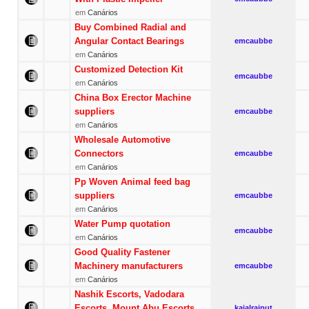
em
Canários
Buy Combined Radial and
Angular Contact Bearings
emcaubbe
em
Canários
Customized Detection Kit
emcaubbe
em
Canários
China Box Erector Machine
suppliers
emcaubbe
em
Canários
Wholesale Automotive
Connectors
emcaubbe
em
Canários
Pp Woven Animal feed bag
suppliers
emcaubbe
em
Canários
Water Pump quotation
emcaubbe
em
Canários
Good Quality Fastener
Machinery manufacturers
emcaubbe
em
Canários
Nashik Escorts, Vadodara
Escorts, Mount Abu Escorts
kajalrajput