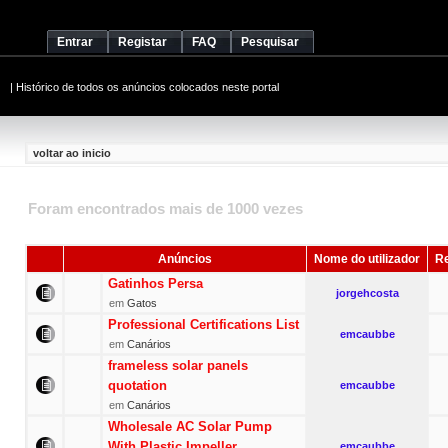
Entrar
Registar
FAQ
Pesquisar
|
Histórico de todos os anúncios colocados neste portal
voltar ao inicio
Foram encontrados mais de 1000 vezes
Anúncios
Nome do utilizador
Re
Gatinhos Persa
jorgehcosta
em
Gatos
Professional Certifications List
emcaubbe
em
Canários
frameless solar panels
quotation
emcaubbe
em
Canários
Wholesale AC Solar Pump
With Plastic Impeller
emcaubbe