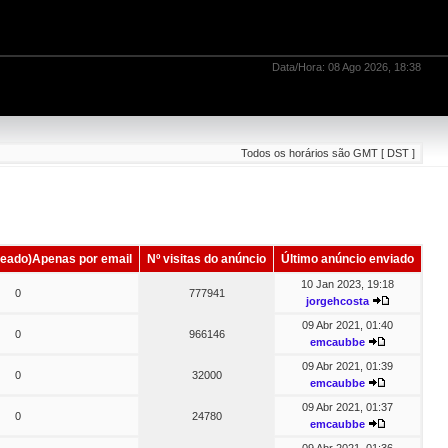
Data/Hora: 08 Ago 2026, 18:38
Todos os horários são GMT [ DST ]
eado)Apenas por email
Nº visitas do anúncio
Último anúncio enviado
10 Jan 2023, 19:18
0
777941
jorgehcosta
09 Abr 2021, 01:40
0
966146
emcaubbe
09 Abr 2021, 01:39
0
32000
emcaubbe
09 Abr 2021, 01:37
0
24780
emcaubbe