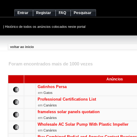
Entrar
Registar
FAQ
Pesquisar
|
Histórico de todos os anúncios colocados neste portal
voltar ao inicio
Foram encontrados mais de 1000 vezes
Anúncios
Gatinhos Persa
em
Gatos
Professional Certifications List
em
Canários
frameless solar panels quotation
em
Canários
Wholesale AC Solar Pump With Plastic Impeller
em
Canários
Buy Combined Radial and Angular Contact Bearings