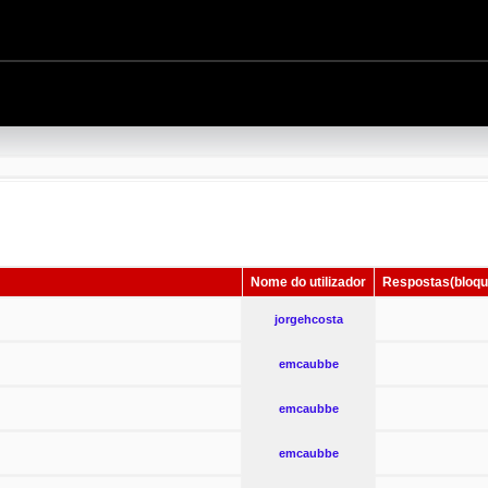
Nome do utilizador
Respostas(bloqu
jorgehcosta
emcaubbe
emcaubbe
emcaubbe