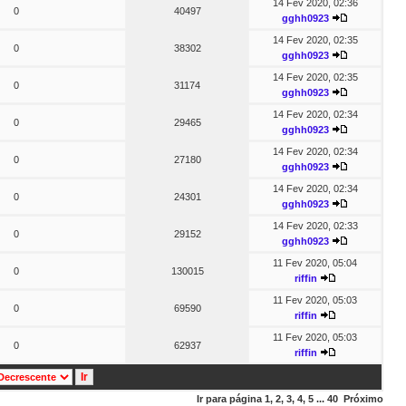
14 Fev 2020, 02:36
0
40497
gghh0923
14 Fev 2020, 02:35
0
38302
gghh0923
14 Fev 2020, 02:35
0
31174
gghh0923
14 Fev 2020, 02:34
0
29465
gghh0923
14 Fev 2020, 02:34
0
27180
gghh0923
14 Fev 2020, 02:34
0
24301
gghh0923
14 Fev 2020, 02:33
0
29152
gghh0923
11 Fev 2020, 05:04
0
130015
riffin
11 Fev 2020, 05:03
0
69590
riffin
11 Fev 2020, 05:03
0
62937
riffin
Ir para página
1
,
2
,
3
,
4
,
5
...
40
Próximo