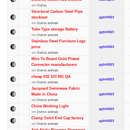
em
Outros
Structural Carbon Steel Pipe
stockiest
gghh0923
em
Outros animais
Tube Type storage Battery
gghh0923
em
Outros animais
Stainless Steel Furniture Legs
price
gghh0923
em
Outros animais
Wire To Board Gold Plated
Connector manufacturers
gghh0923
em
Outros animais
cheap 032 103 601 QA
gghh0923
em
Outros animais
Jacquard Swimwear Fabric
Made in China
gghh0923
em
Outros animais
China Working Light
gghh0923
em
Outros animais
Clamp Solid End Cap factory
gghh0923
em
Outros animais
Anti Static Flooring Designers