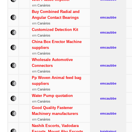
em
Canários
Buy Combined Radial and
Angular Contact Bearings
emcaubbe
em
Canários
Customized Detection Kit
emcaubbe
em
Canários
China Box Erector Machine
suppliers
emcaubbe
em
Canários
Wholesale Automotive
Connectors
emcaubbe
em
Canários
Pp Woven Animal feed bag
suppliers
emcaubbe
em
Canários
Water Pump quotation
emcaubbe
em
Canários
Good Quality Fastener
Machinery manufacturers
emcaubbe
em
Canários
Nashik Escorts, Vadodara
Escorts, Mount Abu Escorts
kajalrajput