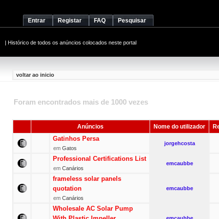
Entrar
Registar
FAQ
Pesquisar
|
Histórico de todos os anúncios colocados neste portal
voltar ao inicio
Foram encontrados mais de 1000 vezes
Anúncios
Nome do utilizador
Re
Gatinhos Persa
jorgehcosta
em
Gatos
Professional Certifications List
emcaubbe
em
Canários
frameless solar panels
quotation
emcaubbe
em
Canários
Wholesale AC Solar Pump
With Plastic Impeller
emcaubbe