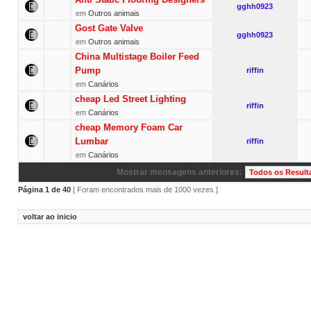
gghh0923
em
Outros animais
Gost Gate Valve
gghh0923
em
Outros animais
China Multistage Boiler Feed
Pump
riffin
em
Canários
cheap Led Street Lighting
riffin
em
Canários
cheap Memory Foam Car
Lumbar
riffin
em
Canários
Mostrar mensagens anteriores:
Página
1
de
40
[ Foram encontrados mais de 1000 vezes ]
voltar ao inicio