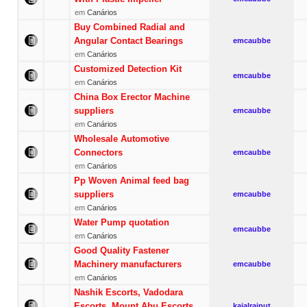
em
Canários
Buy Combined Radial and
Angular Contact Bearings
emcaubbe
em
Canários
Customized Detection Kit
emcaubbe
em
Canários
China Box Erector Machine
suppliers
emcaubbe
em
Canários
Wholesale Automotive
Connectors
emcaubbe
em
Canários
Pp Woven Animal feed bag
suppliers
emcaubbe
em
Canários
Water Pump quotation
emcaubbe
em
Canários
Good Quality Fastener
Machinery manufacturers
emcaubbe
em
Canários
Nashik Escorts, Vadodara
Escorts, Mount Abu Escorts
kajalrajput