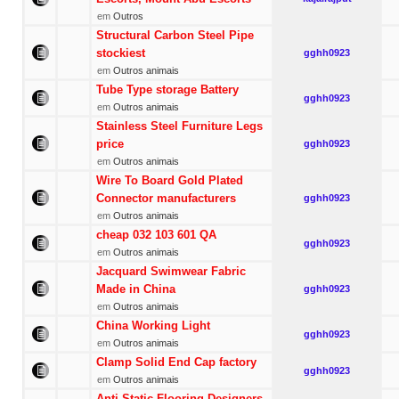
em
Outros
Structural Carbon Steel Pipe
stockiest
gghh0923
em
Outros animais
Tube Type storage Battery
gghh0923
em
Outros animais
Stainless Steel Furniture Legs
price
gghh0923
em
Outros animais
Wire To Board Gold Plated
Connector manufacturers
gghh0923
em
Outros animais
cheap 032 103 601 QA
gghh0923
em
Outros animais
Jacquard Swimwear Fabric
Made in China
gghh0923
em
Outros animais
China Working Light
gghh0923
em
Outros animais
Clamp Solid End Cap factory
gghh0923
em
Outros animais
Anti Static Flooring Designers