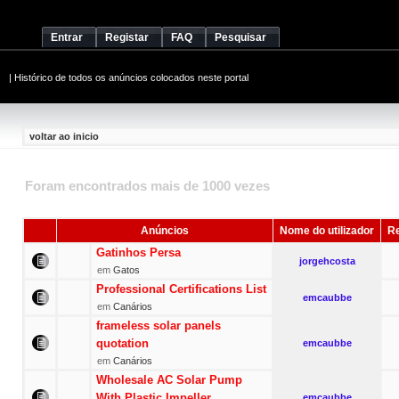
Entrar
Registar
FAQ
Pesquisar
|
Histórico de todos os anúncios colocados neste portal
voltar ao inicio
Foram encontrados mais de 1000 vezes
Anúncios
Nome do utilizador
Re
Gatinhos Persa
jorgehcosta
em
Gatos
Professional Certifications List
emcaubbe
em
Canários
frameless solar panels
quotation
emcaubbe
em
Canários
Wholesale AC Solar Pump
With Plastic Impeller
emcaubbe