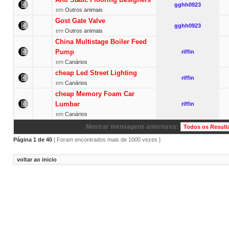
gghh0923
em
Outros animais
Gost Gate Valve
gghh0923
em
Outros animais
China Multistage Boiler Feed
Pump
riffin
em
Canários
cheap Led Street Lighting
riffin
em
Canários
cheap Memory Foam Car
Lumbar
riffin
em
Canários
Mostrar mensagens anteriores:
Página
1
de
40
[ Foram encontrados mais de 1000 vezes ]
voltar ao inicio