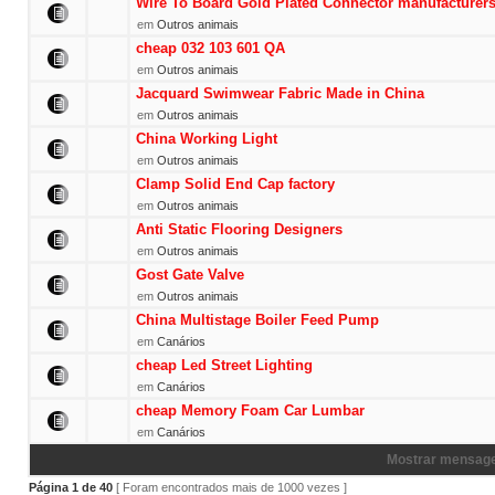
Wire To Board Gold Plated Connector manufacturer
em
Outros animais
cheap 032 103 601 QA
em
Outros animais
Jacquard Swimwear Fabric Made in China
em
Outros animais
China Working Light
em
Outros animais
Clamp Solid End Cap factory
em
Outros animais
Anti Static Flooring Designers
em
Outros animais
Gost Gate Valve
em
Outros animais
China Multistage Boiler Feed Pump
em
Canários
cheap Led Street Lighting
em
Canários
cheap Memory Foam Car Lumbar
em
Canários
Mostrar mensage
Página
1
de
40
[ Foram encontrados mais de 1000 vezes ]