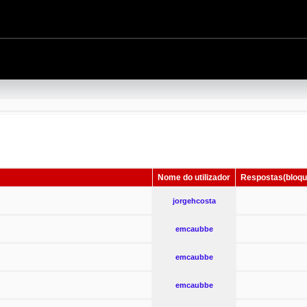
Nome do utilizador
Respostas(bloqu
jorgehcosta
emcaubbe
emcaubbe
emcaubbe