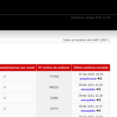
Data/Hora: 08 Ago 2026, 12:59
Todos os horários são GMT [ DST ]
eado)Apenas por email
Nº visitas do anúncio
Último anúncio enviado
10 Jan 2023, 19:18
0
777925
jorgehcosta
09 Abr 2021, 01:40
0
966115
emcaubbe
09 Abr 2021, 01:39
0
31990
emcaubbe
09 Abr 2021, 01:37
0
24774
emcaubbe