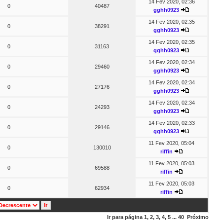
14 Fev 2020, 02:36
0
40487
gghh0923
14 Fev 2020, 02:35
0
38291
gghh0923
14 Fev 2020, 02:35
0
31163
gghh0923
14 Fev 2020, 02:34
0
29460
gghh0923
14 Fev 2020, 02:34
0
27176
gghh0923
14 Fev 2020, 02:34
0
24293
gghh0923
14 Fev 2020, 02:33
0
29146
gghh0923
11 Fev 2020, 05:04
0
130010
riffin
11 Fev 2020, 05:03
0
69588
riffin
11 Fev 2020, 05:03
0
62934
riffin
Ir para página
1
,
2
,
3
,
4
,
5
...
40
Próximo