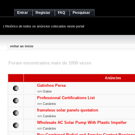
Entrar
Registar
FAQ
Pesquisar
|
Histórico de todos os anúncios colocados neste portal
voltar ao inicio
Foram encontrados mais de 1000 vezes
Anúncios
Gatinhos Persa
em
Gatos
Professional Certifications List
em
Canários
frameless solar panels quotation
em
Canários
Wholesale AC Solar Pump With Plastic Impeller
em
Canários
Buy Combined Radial and Angular Contact Bearings