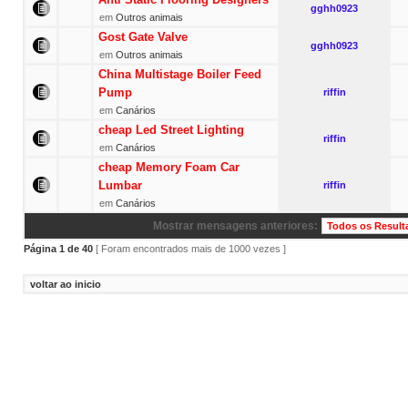
gghh0923
em
Outros animais
Gost Gate Valve
gghh0923
em
Outros animais
China Multistage Boiler Feed
Pump
riffin
em
Canários
cheap Led Street Lighting
riffin
em
Canários
cheap Memory Foam Car
Lumbar
riffin
em
Canários
Mostrar mensagens anteriores:
Página
1
de
40
[ Foram encontrados mais de 1000 vezes ]
voltar ao inicio