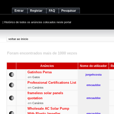
Entrar
Registar
FAQ
Pesquisar
|
Histórico de todos os anúncios colocados neste portal
voltar ao inicio
Foram encontrados mais de 1000 vezes
Anúncios
Nome do utilizador
Re
Gatinhos Persa
jorgehcosta
em
Gatos
Professional Certifications List
emcaubbe
em
Canários
frameless solar panels
quotation
emcaubbe
em
Canários
Wholesale AC Solar Pump
With Plastic Impeller
emcaubbe