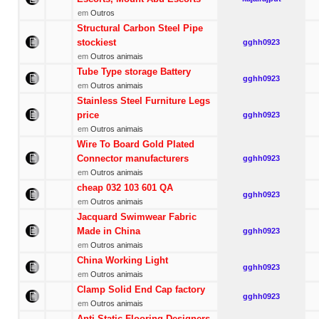
em
Outros
Structural Carbon Steel Pipe
stockiest
gghh0923
em
Outros animais
Tube Type storage Battery
gghh0923
em
Outros animais
Stainless Steel Furniture Legs
price
gghh0923
em
Outros animais
Wire To Board Gold Plated
Connector manufacturers
gghh0923
em
Outros animais
cheap 032 103 601 QA
gghh0923
em
Outros animais
Jacquard Swimwear Fabric
Made in China
gghh0923
em
Outros animais
China Working Light
gghh0923
em
Outros animais
Clamp Solid End Cap factory
gghh0923
em
Outros animais
Anti Static Flooring Designers