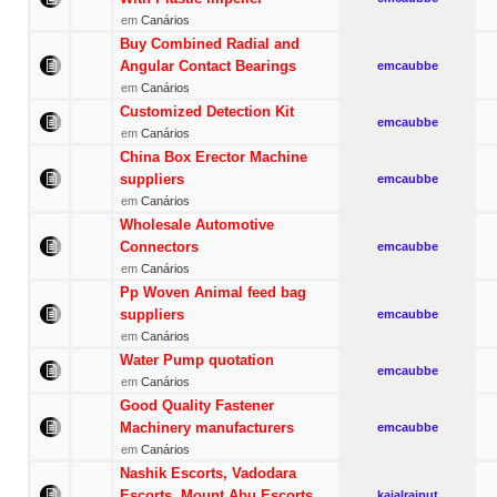
em
Canários
Buy Combined Radial and
Angular Contact Bearings
emcaubbe
em
Canários
Customized Detection Kit
emcaubbe
em
Canários
China Box Erector Machine
suppliers
emcaubbe
em
Canários
Wholesale Automotive
Connectors
emcaubbe
em
Canários
Pp Woven Animal feed bag
suppliers
emcaubbe
em
Canários
Water Pump quotation
emcaubbe
em
Canários
Good Quality Fastener
Machinery manufacturers
emcaubbe
em
Canários
Nashik Escorts, Vadodara
Escorts, Mount Abu Escorts
kajalrajput