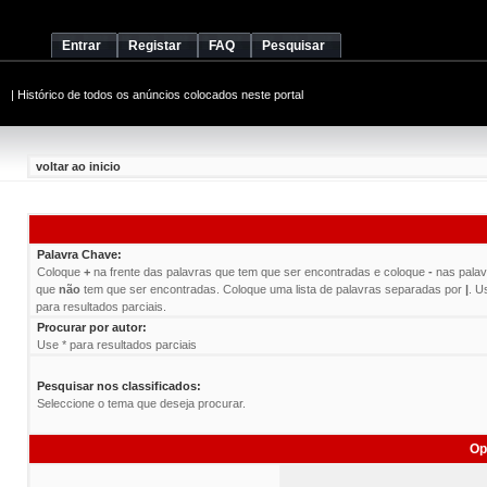
Entrar
Registar
FAQ
Pesquisar
|
Histórico de todos os anúncios colocados neste portal
voltar ao inicio
Palavra Chave:
Coloque
+
na frente das palavras que tem que ser encontradas e coloque
-
nas palav
que
não
tem que ser encontradas. Coloque uma lista de palavras separadas por
|
. U
para resultados parciais.
Procurar por autor:
Use * para resultados parciais
Pesquisar nos classificados:
Seleccione o tema que deseja procurar.
Op