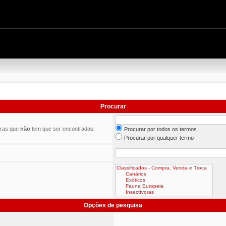
Procurar
vras que
não
tem que ser encontradas.
Procurar por todos os termos
Procurar por qualquer termo
Opções de pesquisa