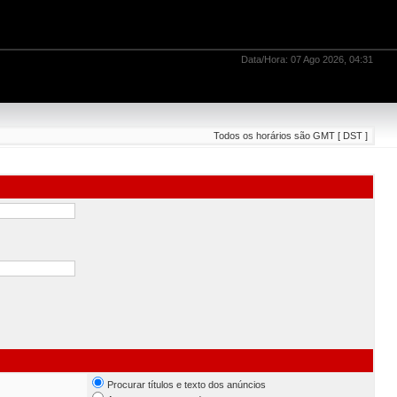
Data/Hora: 07 Ago 2026, 04:31
Todos os horários são GMT [ DST ]
Procurar títulos e texto dos anúncios