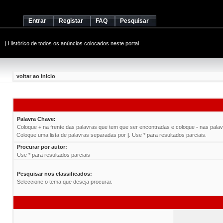
Entrar
Registar
FAQ
Pesquisar
|
Histórico de todos os anúncios colocados neste portal
voltar ao inicio
Palavra Chave:
Coloque
+
na frente das palavras que tem que ser encontradas e coloque
-
nas pala
Coloque uma lista de palavras separadas por
|
. Use * para resultados parciais.
Procurar por autor:
Use * para resultados parciais
Pesquisar nos classificados:
Seleccione o tema que deseja procurar.