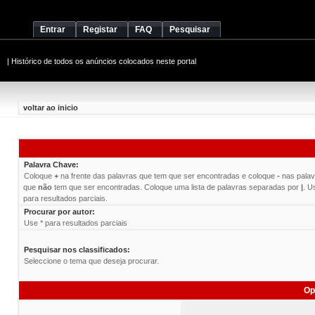
Entrar
Registar
FAQ
Pesquisar
|
Histórico de todos os anúncios colocados neste portal
voltar ao inicio
Palavra Chave:
Coloque
+
na frente das palavras que tem que ser encontradas e coloque
-
nas palav
que
não
tem que ser encontradas. Coloque uma lista de palavras separadas por
|
. U
para resultados parciais.
Procurar por autor:
Use * para resultados parciais
Pesquisar nos classificados:
Seleccione o tema que deseja procurar.
Op