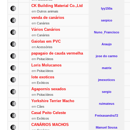
CK Building Material Co.,Ltd
lyy150a
em
Outros animais
venda de canários
serpico
em
Canários
Vários Canários
Nuno_Francisco
em
Canários
Gaiolas em PVC
Araujo
em
Acessórios
papagaio de cauda vermelha
jose do carmo
em
Psitacídeos
Loris Molucanos
matrix
em
Psitacídeos
lote exoticos
jmexoticos
em
Exóticos
Agapornis sexados
sergio
em
Psitacídeos
Yorkshire Terrier Macho
ruimateus
em
Cães
Casal Peito Celeste
Freixasandra72
em
Exóticos
CANÁRIOS MACHOS
Manuel Sousa