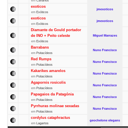
em
Canários
exoticos
jmexoticos
em
Exóticos
exoticos
jmexoticos
em
Exóticos
Diamante de Gould portador
de INO + Peito celeste
Miguel Marrazes
em
Exóticos
Barrabans
Nuno Francisco
em
Psitacídeos
Red Rumps
Nuno Francisco
em
Psitacídeos
Kakarikes amarelos
Nuno Francisco
em
Psitacídeos
Agapornis rosicolis
Nuno Francisco
em
Psitacídeos
Papagaios da Patagónia
Nuno Francisco
em
Psitacídeos
Pyrrhuras molinae sexadas
Nuno Francisco
em
Psitacídeos
cordylus cataphractus
geochelone elegans
em
Lagartos