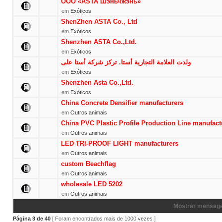
ООО «ASTA Шэньчжэнь»
em
Exóticos
ShenZhen ASTA Co., Ltd
em
Exóticos
Shenzhen ASTA Co.,Ltd.
em
Exóticos
ولدت العلامة التجارية أستا. تركز شركة أستا على
em
Exóticos
Shenzhen Asta Co.,Ltd.
em
Exóticos
China Concrete Densifier manufacturers
em
Outros animais
China PVC Plastic Profile Production Line manufact
em
Outros animais
LED TRI-PROOF LIGHT manufacturers
em
Outros animais
custom Beachflag
em
Outros animais
wholesale LED 5202
em
Outros animais
Mostrar mensage
Página
3
de
40
[ Foram encontrados mais de 1000 vezes ]