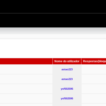
Nome do utilizador
Respostas(bloqu
astao223
astao223
ysf502595
ysf502595