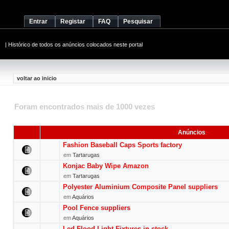
Entrar
Registar
FAQ
Pesquisar
|
Histórico de todos os anúncios colocados neste portal
voltar ao inicio
Foram encontrados mais de 1000 vezes
Anúncios
Fashion Baseball Caps Sports factory
em
Tartarugas
Konjac Baby Wipe Amazon
em
Tartarugas
Polyester Aluminium Composite Panel suppliers
em
Aquários
Pool Fence suppliers
em
Aquários
Led Flood Light Fixtures in stock