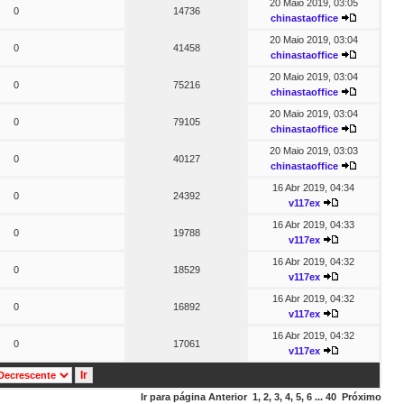
20 Maio 2019, 03:05
0
14736
chinastaoffice
20 Maio 2019, 03:04
0
41458
chinastaoffice
20 Maio 2019, 03:04
0
75216
chinastaoffice
20 Maio 2019, 03:04
0
79105
chinastaoffice
20 Maio 2019, 03:03
0
40127
chinastaoffice
16 Abr 2019, 04:34
0
24392
v117ex
16 Abr 2019, 04:33
0
19788
v117ex
16 Abr 2019, 04:32
0
18529
v117ex
16 Abr 2019, 04:32
0
16892
v117ex
16 Abr 2019, 04:32
0
17061
v117ex
Ir para página
Anterior
1
,
2
,
3
,
4
,
5
,
6
...
40
Próximo