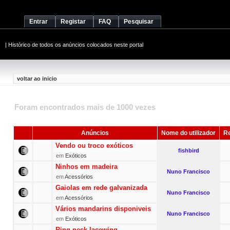
Entrar
Registar
FAQ
Pesquisar
|
Histórico de todos os anúncios colocados neste portal
voltar ao inicio
Foram encontrados mais de 1000 vezes
Anúncios
Nome do utilizador
Re
Vendo ou troco exóticos
fishbird
em
Exóticos
Ninhos em madeira
Nuno Francisco
em
Acessórios
Gaiolas em rede galvanizada
Nuno Francisco
em
Acessórios
Vários mandarins disponiveis
Nuno Francisco
em
Exóticos
Ring neck lacewing