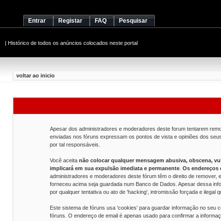
Entrar
Registar
FAQ
Pesquisar
|
Histórico de todos os anúncios colocados neste portal
voltar ao inicio
Apesar dos administradores e moderadores deste forum tentarem remov
enviadas nos fóruns expressam os pontos de vista e opiniões dos se
por tal responsáveis.
Você aceita
não colocar qualquer mensagem abusiva, obscena, vulg
implicará em sua expulsão imediata e permanente
.
Os endereços d
administradores e moderadores deste fórum têm o direito de remover, e
forneceu acima seja guardada num Banco de Dados. Apesar dessa info
por qualquer tentativa ou ato de 'hacking', intromissão forçada e ilega
Este sistema de fóruns usa 'cookies' para guardar informação no seu
fóruns. O endereço de email é apenas usado para confirmar a informa