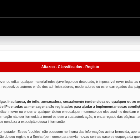
Alfazoo - Classificados - Registo
er ou editar qualquer material indesejável logo que detectado, é impossível rever todas
us respectivos autores e não dos administradores, moderadores ou os encarregados das p
ar, insultuosa, de ódio, ameaçadora, sexualmente tendenciosa ou qualquer outro mate
e IP de todas as mensagens são registados para ajudar a implementar essas condiç
ditar, mover ou encerrar qualquer tópico em qualquer momento que eles assim o decidam e se
rmação não ser fornecida a terceiros sem a sua autorização, o encarregado das páginas, 
l que conduza a exposição dessa informação.
 computador. Esses 'cookies' não possuem nenhuma das informações acima fornecida, apena
ção do seu registo e a Senha (bem como para enviar novas senhas caso se esqueça da que