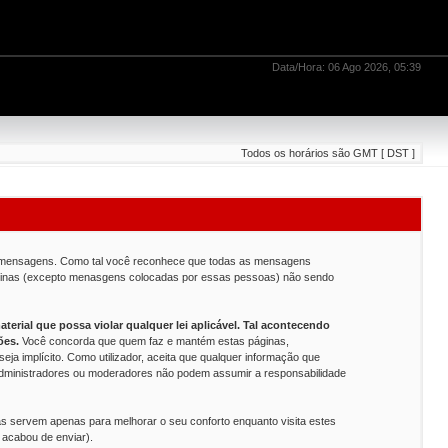
Data/Hora: 06 Ago 2026, 05:39
Todos os horários são GMT [ DST ]
 as mensagens. Como tal você reconhece que todas as mensagens
áginas (excepto menasgens colocadas por essas pessoas) não sendo
rial que possa violar qualquer lei aplicável. Tal acontecendo
ões.
Você concorda que quem faz e mantém estas páginas,
ja implícito. Como utilizador, aceita que qualquer informação que
administradores ou moderadores não podem assumir a responsabilidade
s servem apenas para melhorar o seu conforto enquanto visita estes
 acabou de enviar).