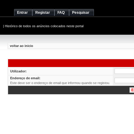
Entrar
Registar
FAQ
Pesquisar
|
Histórico de todos os anúncios colocados neste portal
voltar ao inicio
Utilizador:
Endereço de email:
Este deve ser o endereço de email que informou quando se registou.