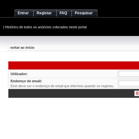
Entrar
Registar
FAQ
Pesquisar
|
Histórico de todos os anúncios colocados neste portal
voltar ao inicio
Utilizador:
Endereço de email:
Este deve ser o endereço de email que informou quando se registou.