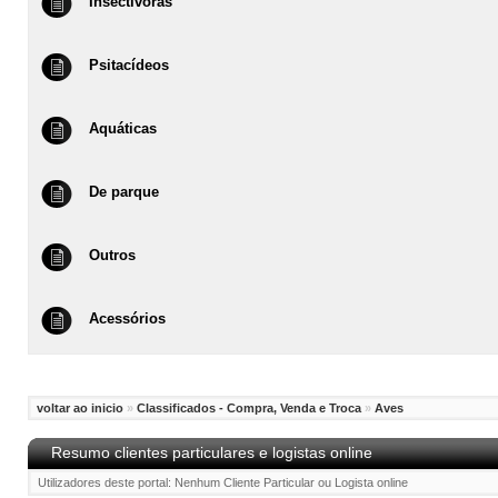
Insectívoras
Psitacídeos
Aquáticas
De parque
Outros
Acessórios
voltar ao inicio
»
Classificados - Compra, Venda e Troca
»
Aves
Resumo clientes particulares e logistas online
Utilizadores deste portal: Nenhum Cliente Particular ou Logista online