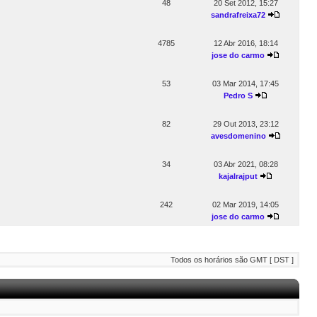
48
20 Set 2012, 15:27
sandrafreixa72
4785
12 Abr 2016, 18:14
jose do carmo
53
03 Mar 2014, 17:45
Pedro S
82
29 Out 2013, 23:12
avesdomenino
34
03 Abr 2021, 08:28
kajalrajput
242
02 Mar 2019, 14:05
jose do carmo
Todos os horários são GMT [ DST ]