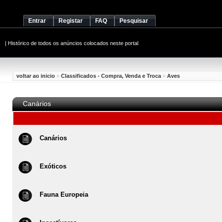
Entrar
Registar
FAQ
Pesquisar
|
Histórico de todos os anúncios colocados neste portal
voltar ao inicio
»
Classificados - Compra, Venda e Troca
»
Aves
Canários
Canários
Exóticos
Fauna Europeia