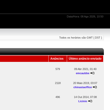
Data/Hora: 08 Ago 2026, 10:50
Todos os horários são GMT [ DST ]
Anúncios
Último anúncio enviado
579
09 Abr 2021, 01:40
emcaubbe
2118
20 Maio 2019, 03:07
chinastaoffice
496
14 Out 2014, 07:08
Licinio