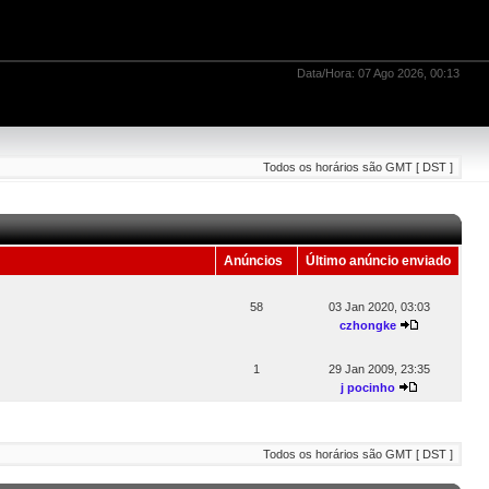
Data/Hora: 07 Ago 2026, 00:13
Todos os horários são GMT [ DST ]
Anúncios
Último anúncio enviado
58
03 Jan 2020, 03:03
czhongke
1
29 Jan 2009, 23:35
j pocinho
Todos os horários são GMT [ DST ]