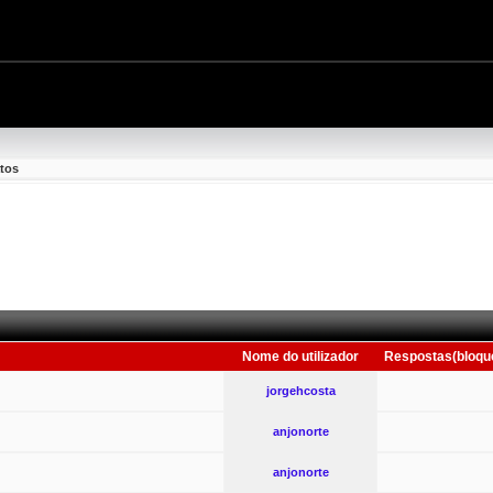
tos
Nome do utilizador
Respostas(bloqu
jorgehcosta
anjonorte
anjonorte