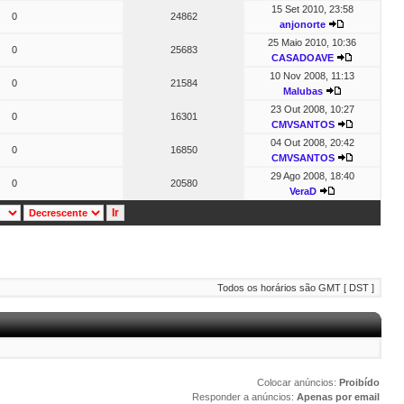
15 Set 2010, 23:58
0
24862
anjonorte
25 Maio 2010, 10:36
0
25683
CASADOAVE
10 Nov 2008, 11:13
0
21584
Malubas
23 Out 2008, 10:27
0
16301
CMVSANTOS
04 Out 2008, 20:42
0
16850
CMVSANTOS
29 Ago 2008, 18:40
0
20580
VeraD
Todos os horários são GMT [ DST ]
Colocar anúncios:
Proibído
Responder a anúncios:
Apenas por email