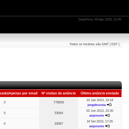
Data/Hora: 09 Ago 2026, 12:46
Todos os horários são GMT [ DST ]
eado)Apenas por email
Nº visitas do anúncio
Último anúncio enviado
10 Jan 2023, 19:18
0
778093
jorgehcosta
02 Jun 2013, 23:30
0
33564
anjonorte
18 Set 2010, 17:26
0
20067
anjonorte