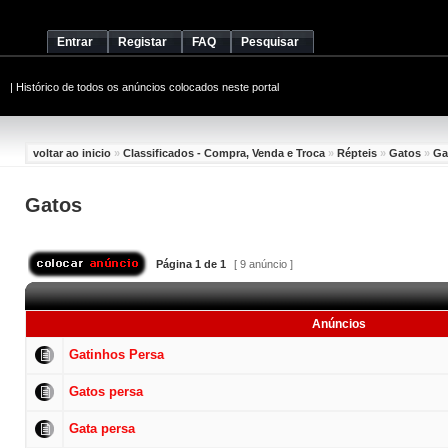
Entrar
Registar
FAQ
Pesquisar
|
Histórico de todos os anúncios colocados neste portal
voltar ao inicio
»
Classificados - Compra, Venda e Troca
»
Répteis
»
Gatos
»
Ga
Gatos
Página
1
de
1
[ 9 anúncio ]
Anúncios
Gatinhos Persa
Gatos persa
Gata persa