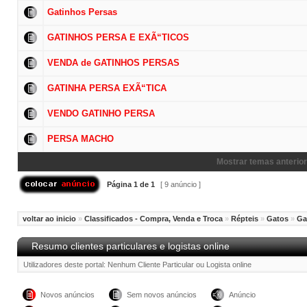
Gatinhos Persas
GATINHOS PERSA E EXÃ“TICOS
VENDA de GATINHOS PERSAS
GATINHA PERSA EXÃ“TICA
VENDO GATINHO PERSA
PERSA MACHO
Mostrar temas anterior
Página
1
de
1
[ 9 anúncio ]
voltar ao inicio
»
Classificados - Compra, Venda e Troca
»
Répteis
»
Gatos
»
Ga
Resumo clientes particulares e logistas online
Utilizadores deste portal: Nenhum Cliente Particular ou Logista online
Novos anúncios
Sem novos anúncios
Anúncio