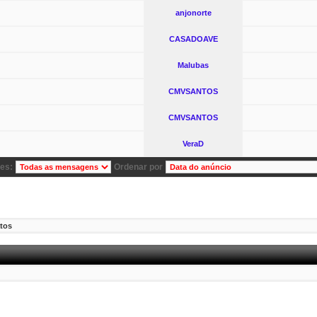
anjonorte
CASADOAVE
Malubas
CMVSANTOS
CMVSANTOS
VeraD
es:
Ordenar por
tos