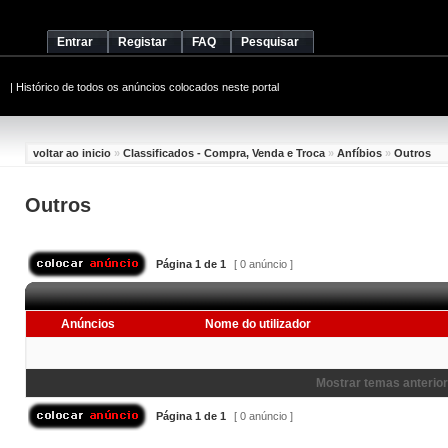
Entrar
Registar
FAQ
Pesquisar
|
Histórico de todos os anúncios colocados neste portal
voltar ao inicio
»
Classificados - Compra, Venda e Troca
»
Anfíbios
»
Outros
Outros
Página
1
de
1
[ 0 anúncio ]
Anúncios
Nome do utilizador
Mostrar temas anterior
Página
1
de
1
[ 0 anúncio ]