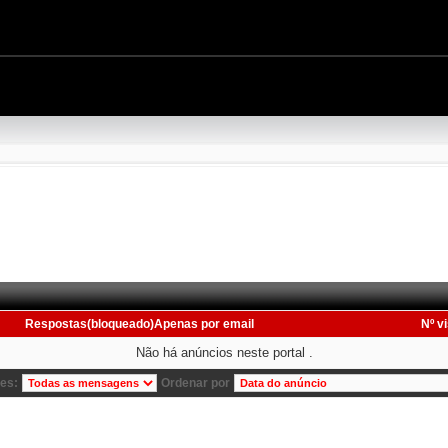
Respostas(bloqueado)Apenas por email
Nº vi
Não há anúncios neste portal .
es:
Ordenar por