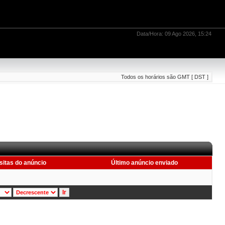
Data/Hora: 09 Ago 2026, 15:24
Todos os horários são GMT [ DST ]
sitas do anúncio
Último anúncio enviado