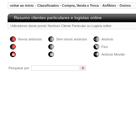
voltar ao inicio
»
Classificados - Compra, Venda e Troca
»
Anfíbios
»
Outros
Resumo clientes particulares e logistas online
Utilizadores deste portal: Nenhum Cliente Particular ou Logista online
Novos anúncios
Sem novos anúncios
Anúncio
Fixo
Anúncio Movido
Pesquisar por: