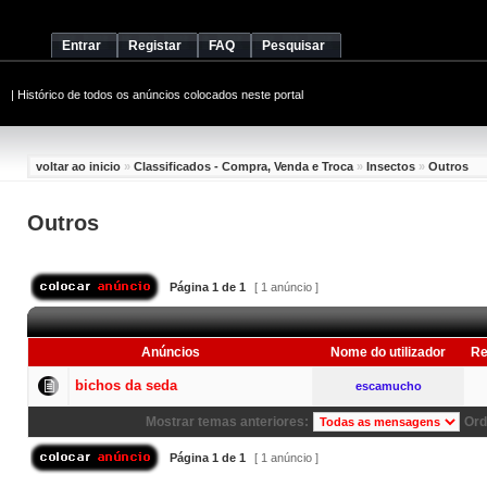
Entrar
Registar
FAQ
Pesquisar
|
Histórico de todos os anúncios colocados neste portal
voltar ao inicio
»
Classificados - Compra, Venda e Troca
»
Insectos
»
Outros
Outros
Página
1
de
1
[ 1 anúncio ]
Anúncios
Nome do utilizador
Re
bichos da seda
escamucho
Mostrar temas anteriores:
Ord
Página
1
de
1
[ 1 anúncio ]