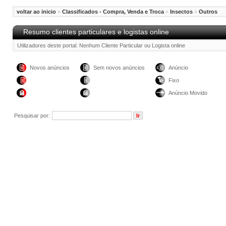
voltar ao inicio
»
Classificados - Compra, Venda e Troca
»
Insectos
»
Outros
Resumo clientes particulares e logistas online
Utilizadores deste portal: Nenhum Cliente Particular ou Logista online
Novos anúncios
Sem novos anúncios
Anúncio
Fixo
Anúncio Movido
Pesquisar por: