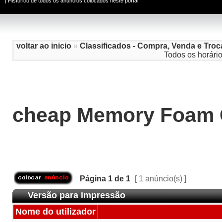
|
Histórico de todos os anúncios colocados neste portal
voltar ao inicio
»
Classificados - Compra, Venda e Troc
Todos os horári
cheap Memory Foam 
Página
1
de
1
[ 1 anúncio(s) ]
Versão para impressão
Nome do utilizador