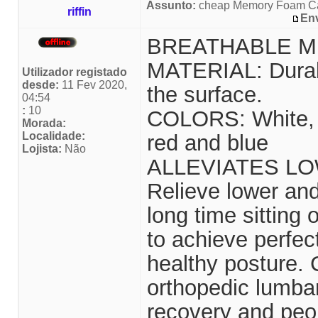
Assunto:
cheap Memory Foam C
riffin
En
BREATHABLE M
MATERIAL: Durabl
Utilizador registado
desde:
11 Fev 2020,
the surface.
04:54
:
10
COLORS: White, b
Morada:
Localidade:
red and blue
Lojista:
Não
ALLEVIATES LO
Relieve lower an
long time sitting 
to achieve perfec
healthy posture.
orthopedic lumbar
recovery and peo