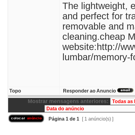
The lightweight, 
and perfect for tr
removable and m
cleaning.cheap 
website:http://ww
lumbar/memory-f
Topo
Responder ao Anuncio
Mostrar mensagens anteriores:
Página
1
de
1
[ 1 anúncio(s) ]