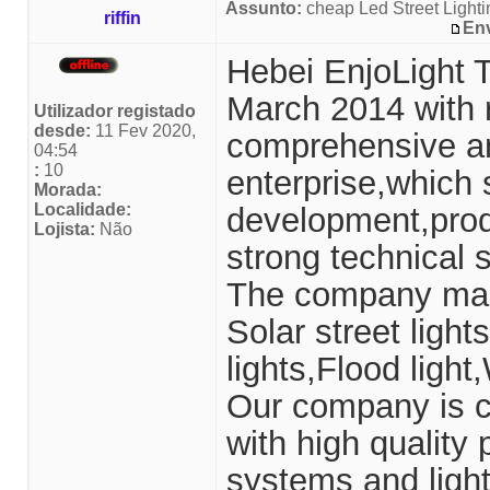
Assunto:
cheap Led Street Lighti
riffin
En
Hebei EnjoLight 
March 2014 with re
Utilizador registado
desde:
11 Fev 2020,
comprehensive and
04:54
:
10
enterprise,which 
Morada:
Localidade:
development,prod
Lojista:
Não
strong technical 
The company mai
Solar street light
lights,Flood light
Our company is c
with high quality
systems and light