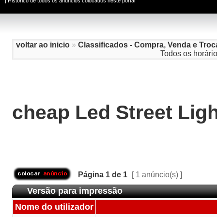
|
Histórico de todos os anúncios colocados neste portal
voltar ao inicio
»
Classificados - Compra, Venda e Troc
Todos os horári
cheap Led Street Ligh
Página
1
de
1
[ 1 anúncio(s) ]
Versão para impressão
Nome do utilizador