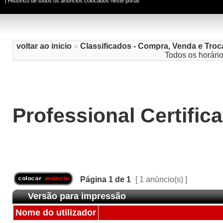
|
Histórico de todos os anúncios colocados neste portal
voltar ao inicio
»
Classificados - Compra, Venda e Troc
Todos os horári
Professional Certifica
Página
1
de
1
[ 1 anúncio(s) ]
Versão para impressão
Nome do utilizador