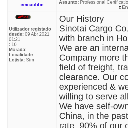
Assunto:
Professional Certificatio
emcaubbe
En
Our History
Sinotai Cargo Co.
Utilizador registado
desde:
09 Abr 2021,
with branch in H
01:21
:
10
We are an interna
Morada:
Localidade:
Company more tha
Lojista:
Sim
field of freight, 
clearance. Our c
experienced & wel
willing to serve 
We have self-own
China, in the pas
rate, 90% of our 