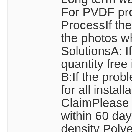
For PVDF pro
ProcessIf th
the photos w
SolutionsA: I
quantity free
B:If the prob
for all insta
ClaimPlease 
within 60 day
density Poly