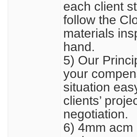
each client s
follow the Cl
materials insp
hand.
5) Our Princi
your compensa
situation eas
clients’ proj
negotiation.
6) 4mm acm p