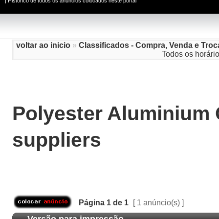
|
Histórico de todos os anúncios colocados neste portal
voltar ao inicio
»
Classificados - Compra, Venda e Troc
Todos os horári
Polyester Aluminium
suppliers
Página
1
de
1
[ 1 anúncio(s) ]