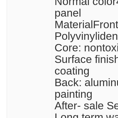
Normal color
panel
MaterialFront
Polyvinylide
Core: nontox
Surface finis
coating
Back: aluminu
painting
After- sale S
Long term wa