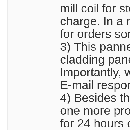
mill coil for
charge. In a 
for orders s
3) This panne
cladding pane
Importantly, 
E-mail respon
4) Besides th
one more pro
for 24 hours 