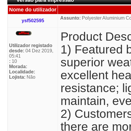
Versão para impressão
Nome do utilizador
Assunto:
Polyester Aluminium Co
ysf502595
Product Desc
1) Featured 
Utilizador registado
desde:
04 Dez 2019,
05:41
superior weat
:
10
Morada:
excellent hea
Localidade:
Lojista:
Não
resistance; l
maintain, eve
2) Customers
there are mor