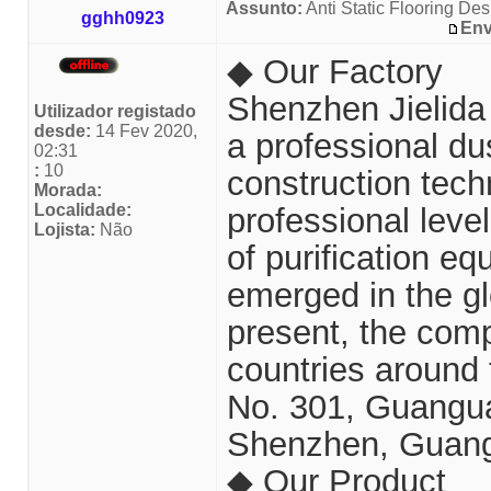
Assunto:
Anti Static Flooring Des
gghh0923
Env
◆ Our Factory
Shenzhen Jielida 
Utilizador registado
desde:
14 Fev 2020,
a professional d
02:31
:
10
construction tech
Morada:
Localidade:
professional leve
Lojista:
Não
of purification e
emerged in the glo
present, the comp
countries around 
No. 301, Guangu
Shenzhen, Guang
◆ Our Product