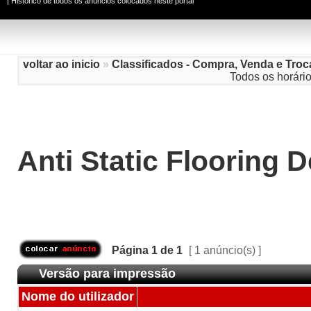
|
Histórico de todos os anúncios colocados neste portal
voltar ao inicio
»
Classificados - Compra, Venda e Troc
Todos os horári
Anti Static Flooring 
Página
1
de
1
[ 1 anúncio(s) ]
Versão para impressão
Nome do utilizador