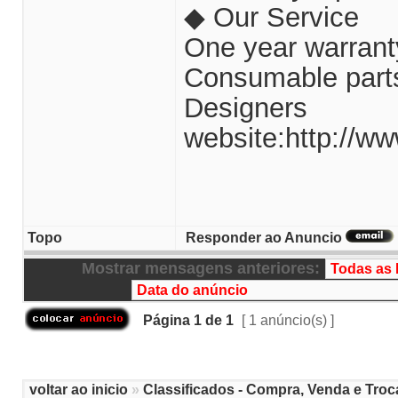
◆ Our Service
One year warranty
Consumable parts,
Designers
website:http://
Topo
Responder ao Anuncio
Mostrar mensagens anteriores:
Página
1
de
1
[ 1 anúncio(s) ]
voltar ao inicio
»
Classificados - Compra, Venda e Troc