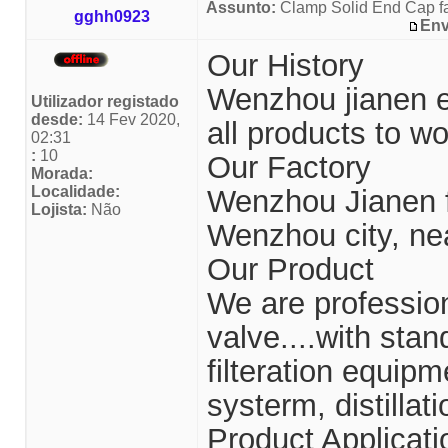
Assunto:
Clamp Solid End Cap fa
gghh0923
Env
Our History
Wenzhou jianen e
Utilizador registado
desde:
14 Fev 2020,
all products to wo
02:31
:
10
Our Factory
Morada:
Localidade:
Wenzhou Jianen fl
Lojista:
Não
Wenzhou city, ne
Our Product
We are profession
valve....with sta
filteration equip
systerm, distillat
Product Applicati