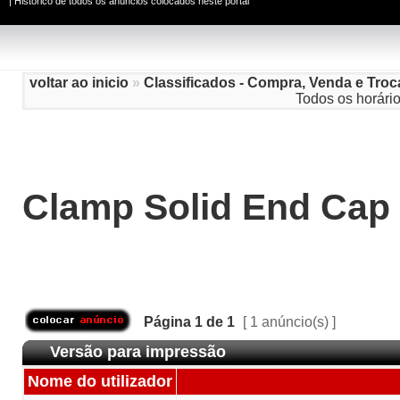
|
Histórico de todos os anúncios colocados neste portal
voltar ao inicio
»
Classificados - Compra, Venda e Troc
Todos os horári
Clamp Solid End Cap 
Página
1
de
1
[ 1 anúncio(s) ]
Versão para impressão
Nome do utilizador