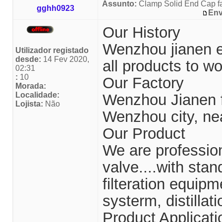
Assunto:
Clamp Solid End Cap fa
gghh0923
Env
Our History
Wenzhou jianen e
Utilizador registado
desde:
14 Fev 2020,
all products to wo
02:31
:
10
Our Factory
Morada:
Localidade:
Wenzhou Jianen fl
Lojista:
Não
Wenzhou city, ne
Our Product
We are profession
valve....with sta
filteration equip
systerm, distillat
Product Applicati