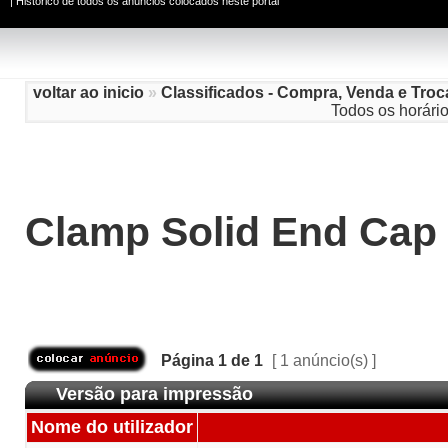
|
Histórico de todos os anúncios colocados neste portal
voltar ao inicio
»
Classificados - Compra, Venda e Troc
Todos os horári
Clamp Solid End Cap 
Página
1
de
1
[ 1 anúncio(s) ]
Versão para impressão
Nome do utilizador